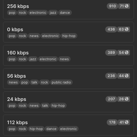
256 kbps
910
71
pop
rock
electronic
jazz
dance
0 kbps
436
63
pop
rock
news
electronic
hip-hop
160 kbps
389
54
pop
rock
jazz
electronic
news
56 kbps
236
44
news
pop
talk
rock
public radio
24 kbps
207
26
pop
rock
news
talk
hip-hop
112 kbps
178
41
pop
rock
hip-hop
dance
electronic