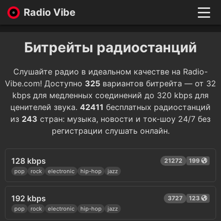
Radio Vibe
Live
New
Битрейты радиостанций
Genres
Likes
Слушайте радио в идеальном качестве на Radio-
Top 100
Vibe.com! Доступно
325
вариантов битрейта — от 32
Favorites
kbps для медленных соединений до 320 kbps для
ценителей звука.
42411
бесплатных радиостанций
Войти
из
243
стран: музыка, новости и ток-шоу 24/7 без
регистрации слушать онлайн.
128 kbps
21272
199
pop
rock
electronic
hip-hop
jazz
192 kbps
3727
123
pop
rock
electronic
hip-hop
jazz