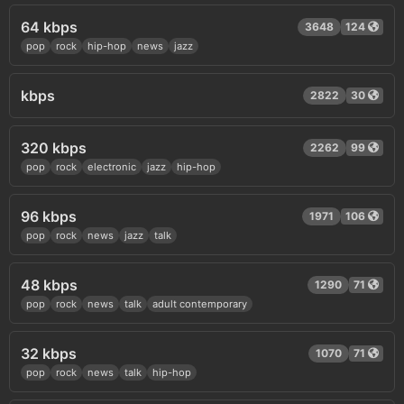
64 kbps
3648
124
pop
rock
hip-hop
news
jazz
kbps
2822
30
320 kbps
2262
99
pop
rock
electronic
jazz
hip-hop
96 kbps
1971
106
pop
rock
news
jazz
talk
48 kbps
1290
71
pop
rock
news
talk
adult contemporary
32 kbps
1070
71
pop
rock
news
talk
hip-hop