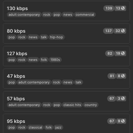
130 kbps
139
13
adult contemporary
rock
pop
news
commercial
80 kbps
137
32
pop
rock
news
talk
hip-hop
127 kbps
82
19
pop
rock
news
folk
1980s
47 kbps
81
8
pop
adult contemporary
rock
news
talk
57 kbps
67
3
adult contemporary
rock
pop
classic hits
country
95 kbps
67
9
pop
rock
classical
folk
jazz