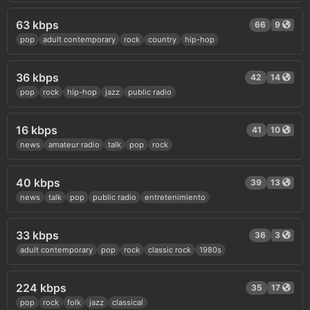
63 kbps
66
9
pop
adult contemporary
rock
country
hip-hop
36 kbps
42
14
pop
rock
hip-hop
jazz
public radio
16 kbps
41
10
news
amateur radio
talk
pop
rock
40 kbps
39
13
news
talk
pop
public radio
entretenimiento
33 kbps
36
3
adult contemporary
pop
rock
classic rock
1980s
224 kbps
35
17
pop
rock
folk
jazz
classical