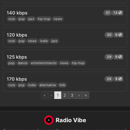
140 kbps
31
13
rock
pop
jazz
hip-hop
news
120 kbps
30
9
rock
pop
news
indie
jazz
125 kbps
29
9
pop
dance
entretenimiento
news
hip-hop
170 kbps
28
9
rock
pop
indie
alternative
folk
«
‹
1
2
3
›
»
Radio Vibe