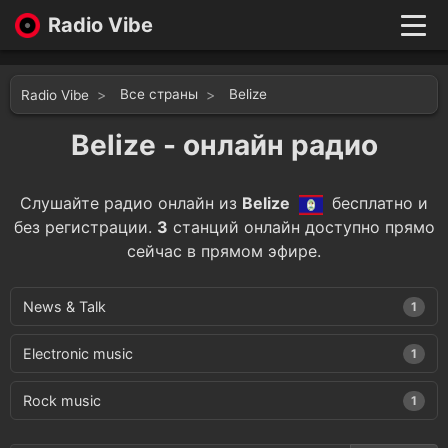
Radio Vibe
Live
New
Все страны
Belize
Radio Vibe
Genres
Likes
Belize - онлайн радио
Top 100
Favorites
Слушайте радио онлайн из
Belize
бесплатно и
Войти
без регистрации.
3
станций онлайн доступно прямо
сейчас в прямом эфире.
News & Talk
1
Electronic music
1
Rock music
1