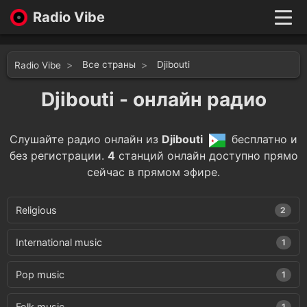
Radio Vibe
Live
New
Все страны
Djibouti
Radio Vibe
Genres
Likes
Djibouti - онлайн радио
Top 100
Favorites
Слушайте радио онлайн из
Djibouti
бесплатно и
Войти
без регистрации.
4
станций онлайн доступно прямо
сейчас в прямом эфире.
Religious
2
International music
1
Pop music
1
Folk music
1