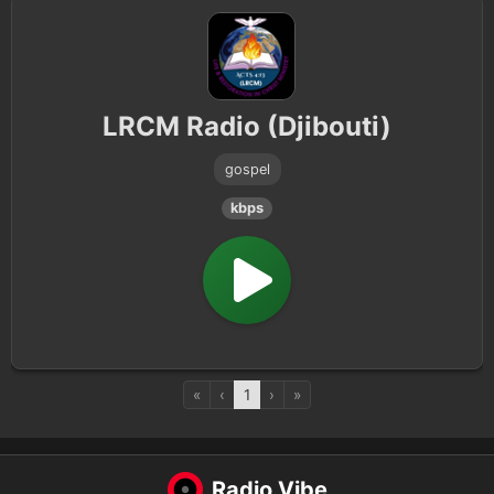
LRCM Radio (Djibouti)
gospel
kbps
«
‹
1
›
»
Radio Vibe