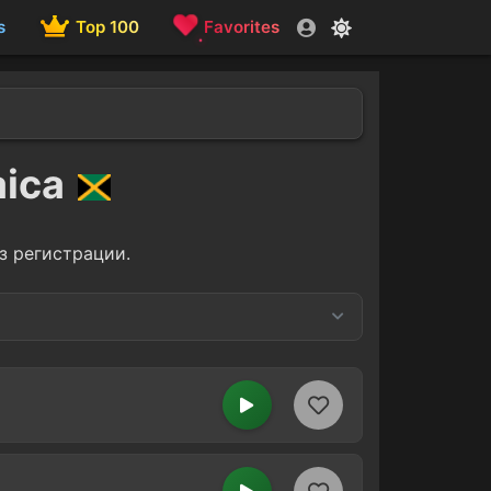
s
Top 100
Favorites
aica
з регистрации.
Techno
1
1