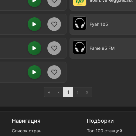
808 Live Reggaecast
Fyah 105
Fame 95 FM
«
‹
1
›
»
Навигация
Подборки
Список стран
Топ 100 станций