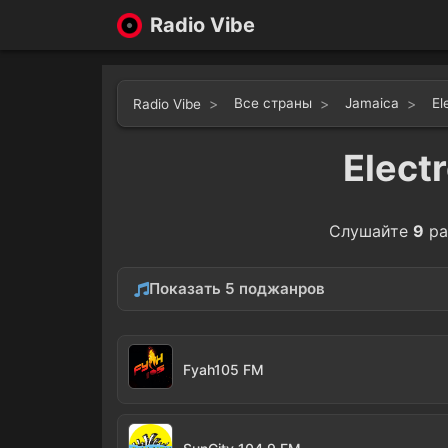
Radio Vibe
Все страны
Jamaica
El
Radio Vibe
Elect
Слушайте
9
ра
Показать 5 поджанров
Hip-Hop
Rap
9
Fyah105 FM
Reggaeton
1