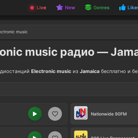
Live
New
Genres
Like
ectronic music
ronic music радио — Jam
диостанций
Electronic music
из
Jamaica
бесплатно и бе
Dance
1
Nationwide 90FM