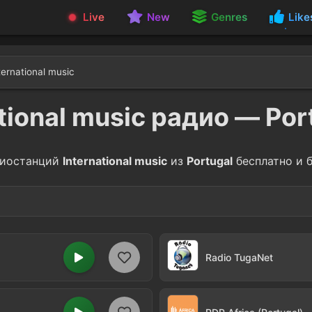
Live
New
Genres
Like
ternational music
tional music радио — Por
иостанций
International music
из
Portugal
бесплатно и б
Radio TugaNet