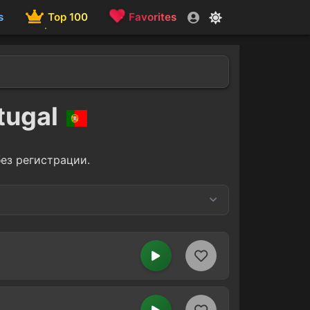
s
Top 100
Favorites
tugal
ез регистрации.