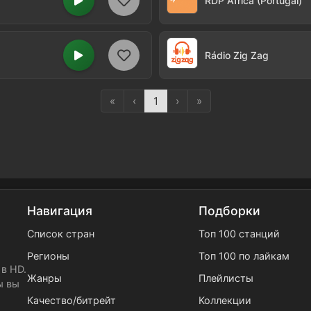
RDP Africa (Portugal)
Rádio Zig Zag
«
‹
1
›
»
Навигация
Подборки
Список стран
Топ 100 станций
Регионы
Топ 100 по лайкам
в HD.
Жанры
Плейлисты
ы вы
Качество/битрейт
Коллекции