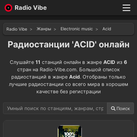
Radio Vibe
Live
New
Жанры
Electronic music
Acid
Radio Vibe
Genres
Likes
Радиостанции 'ACID' онлайн
Top 100
Favorites
Слушайте
11
станций онлайн в жанре
ACID
из
6
Войти
стран на Radio-Vibe.com. Большой список
радиостанций в жанре
Acid
. Отобраны только
лучшие радиостанции со всего мира в хорошем
качестве без регистрации
Поиск