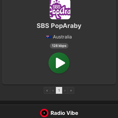
SBS PopAraby
Australia
128 kbps
«
‹
1
›
»
Radio Vibe