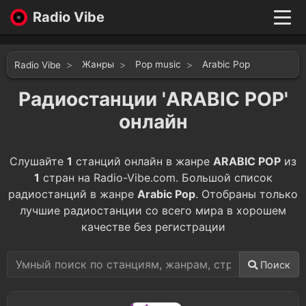
Radio Vibe
Live
New
Жанры
Pop music
Arabic Pop
Radio Vibe
Genres
Likes
Радиостанции 'ARABIC POP'
Top 100
онлайн
Favorites
Войти
Слушайте
1
станций онлайн в жанре
ARABIC POP
из
1
стран на Radio-Vibe.com. Большой список
радиостанций в жанре
Arabic Pop
. Отобраны только
лучшие радиостанции со всего мира в хорошем
качестве без регистрации
Поиск