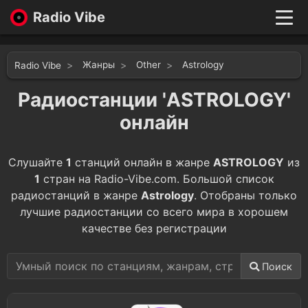
Radio Vibe
Live
New
Жанры
Other
Astrology
Radio Vibe
Genres
Likes
Радиостанции 'ASTROLOGY'
Top 100
онлайн
Favorites
Войти
Слушайте
1
станций онлайн в жанре
ASTROLOGY
из
1
стран на Radio-Vibe.com. Большой список
радиостанций в жанре
Astrology
. Отобраны только
лучшие радиостанции со всего мира в хорошем
качестве без регистрации
Поиск