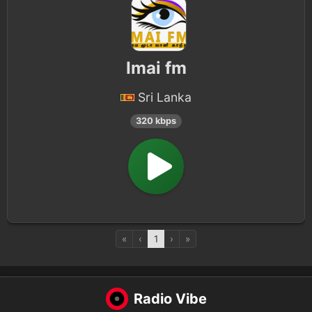
Imai fm
Sri Lanka
320 kbps
«
‹
1
›
»
Radio Vibe