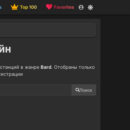
s
Top 100
Favorites
йн
останций в жанре
Bard
. Отобраны только
гистрации
Поиск