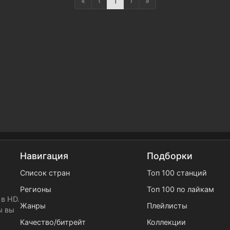
«
‹
1
›
»
Навигация
Подборки
Список стран
Топ 100 станций
Регионы
Топ 100 по лайкам
в HD.
Жанры
Плейлисты
ы вы
Качество/битрейт
Коллекции