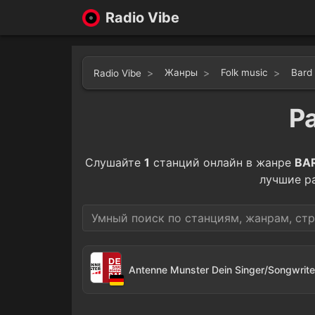
Radio Vibe
Жанры
Folk music
Bard
Radio Vibe
Р
Слушайте
1
станций онлайн в жанре
BA
лучшие р
Antenne Munster Dein Singer/Songwrite