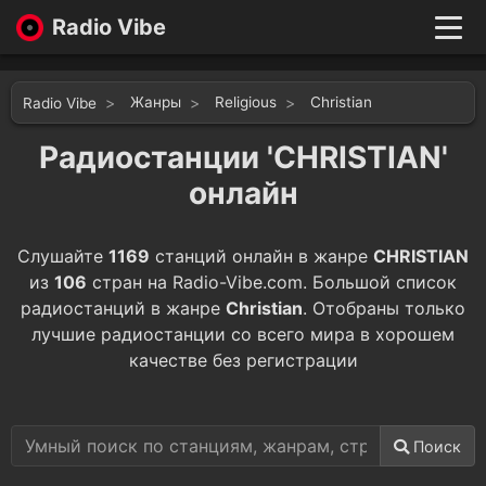
Radio Vibe
Live
New
Жанры
Religious
Christian
Radio Vibe
Genres
Likes
Радиостанции 'CHRISTIAN'
Top 100
онлайн
Favorites
Войти
Слушайте
1169
станций онлайн в жанре
CHRISTIAN
из
106
стран на Radio-Vibe.com. Большой список
радиостанций в жанре
Christian
. Отобраны только
лучшие радиостанции со всего мира в хорошем
качестве без регистрации
Поиск