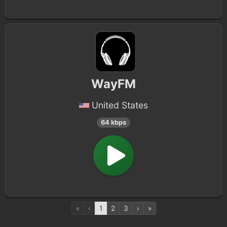
WayFM
United States
64 kbps
«
‹
1
2
3
›
»