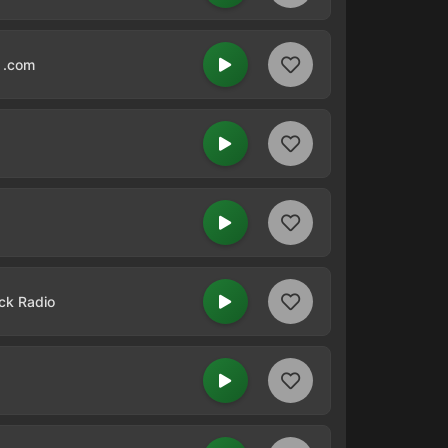
 .com
ck Radio