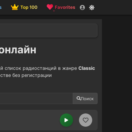
s
Top 100
Favorites
 онлайн
ой список радиостанций в жанре
Classic
стве без регистрации
Поиск