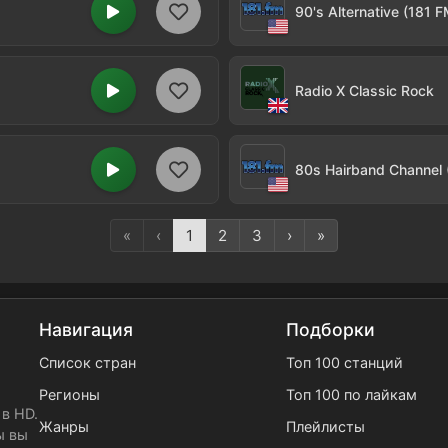
90's Alternative (181 F
Radio X Classic Rock
80s Hairband Channel 
«
‹
1
2
3
›
»
Навигация
Подборки
Список стран
Топ 100 станций
Регионы
Топ 100 по лайкам
в HD.
Жанры
Плейлисты
ы вы