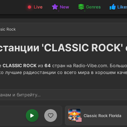
Live
New
Genres
Like
ssic Rock
танции 'CLASSIC ROCK'
е
CLASSIC ROCK
из
64
стран на Radio-Vibe.com. Больш
ко лучшие радиостанции со всего мира в хорошем каче
Classic Rock Florida