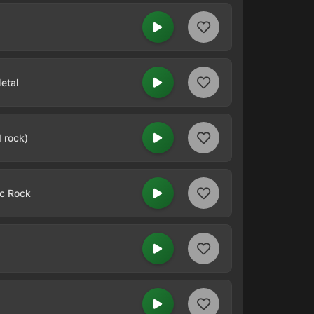
etal
 rock)
ic Rock