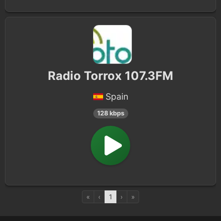
Radio Torrox 107.3FM
Spain
128 kbps
«
‹
1
›
»