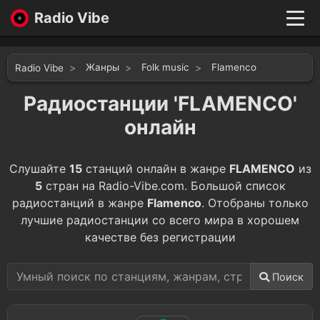
Radio Vibe
Live
New
Жанры
Folk music
Flamenco
Radio Vibe
Genres
Likes
Радиостанции 'FLAMENCO'
Top 100
онлайн
Favorites
Войти
Слушайте
15
станций онлайн в жанре
FLAMENCO
из
5
стран на Radio-Vibe.com. Большой список
радиостанций в жанре
Flamenco
. Отобраны только
лучшие радиостанции со всего мира в хорошем
качестве без регистрации
Поиск