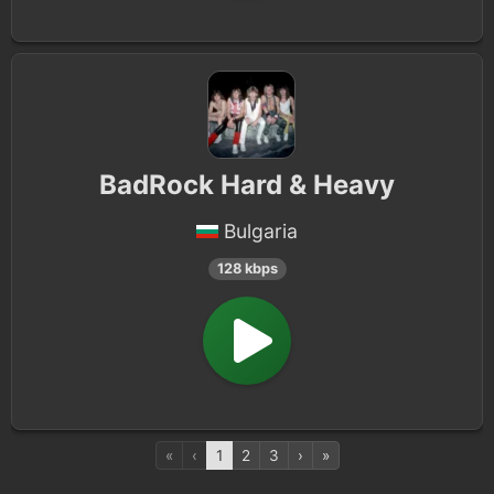
BadRock Hard & Heavy
Bulgaria
128 kbps
«
‹
1
2
3
›
»