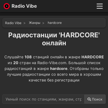
Radio Vibe
Live
New
Жанры
hardcore
Radio Vibe
Genres
Likes
Радиостанции 'HARDCORE'
Top 100
онлайн
Favorites
Войти
Слушайте
108
станций онлайн в жанре
HARDCORE
из
20
стран на Radio-Vibe.com. Большой список
радиостанций в жанре
hardcore
. Отобраны только
лучшие радиостанции со всего мира в хорошем
качестве без регистрации
Поиск