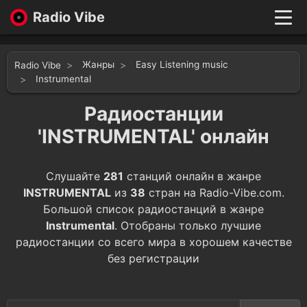
Radio Vibe
Live
New
Жанры
Easy Listening music
Radio Vibe
Genres
Instrumental
Likes
Радиостанции
Top 100
Favorites
'INSTRUMENTAL' онлайн
Войти
Слушайте
281
станций онлайн в жанре
INSTRUMENTAL
из
38
стран на Radio-Vibe.com.
Большой список радиостанций в жанре
Instrumental
. Отобраны только лучшие
радиостанции со всего мира в хорошем качестве
без регистрации