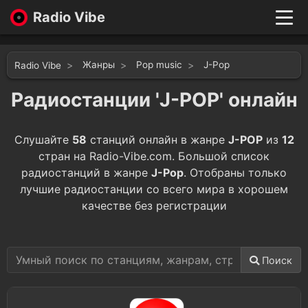
Radio Vibe
Live
New
Жанры
Pop music
J-Pop
Radio Vibe
Genres
Likes
Радиостанции 'J-POP' онлайн
Top 100
Favorites
Слушайте
58
станций онлайн в жанре
J-POP
из
12
Войти
стран на Radio-Vibe.com. Большой список
радиостанций в жанре
J-Pop
. Отобраны только
лучшие радиостанции со всего мира в хорошем
качестве без регистрации
Поиск