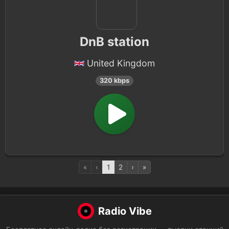
DnB station
United Kingdom
320 kbps
«
‹
1
2
›
»
Radio Vibe