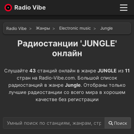
Radio Vibe
Live
New
Жанры
Electronic music
Jungle
Radio Vibe
Genres
Likes
Радиостанции 'JUNGLE'
Top 100
онлайн
Favorites
Войти
Слушайте
43
станций онлайн в жанре
JUNGLE
из
11
стран на Radio-Vibe.com. Большой список
радиостанций в жанре
Jungle
. Отобраны только
лучшие радиостанции со всего мира в хорошем
качестве без регистрации
Поиск