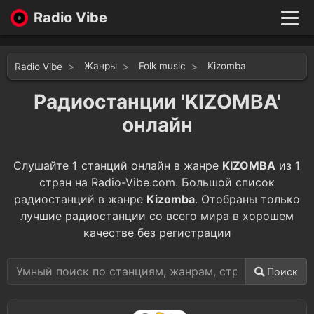
Radio Vibe
Live
New
Жанры
Folk music
Kizomba
Radio Vibe
Genres
Likes
Радиостанции 'KIZOMBA'
Top 100
онлайн
Favorites
Войти
Слушайте
1
станций онлайн в жанре
KIZOMBA
из
1
стран на Radio-Vibe.com. Большой список
радиостанций в жанре
Kizomba
. Отобраны только
лучшие радиостанции со всего мира в хорошем
качестве без регистрации
Поиск