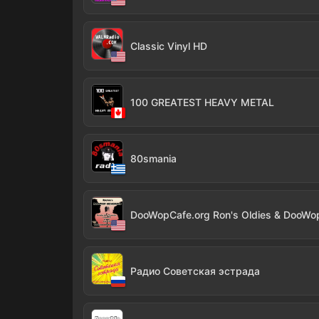
Classic Vinyl HD
100 GREATEST HEAVY METAL
80smania
DooWopCafe.org Ron's Oldies & DooW
Радио Советская эстрада