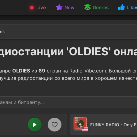
Live
New
Genres
Like
ies
диостанции 'OLDIES' онл
жанре
OLDIES
из
69
стран на Radio-Vibe.com. Большой 
лучшие радиостанции со всего мира в хорошем качеств
FUNKY RADIO - Only Fu