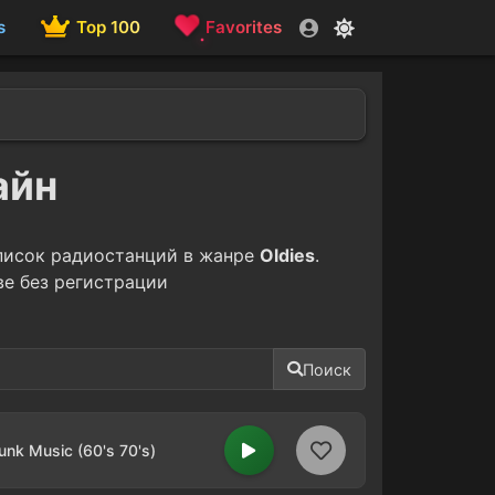
s
Top 100
Favorites
айн
список радиостанций в жанре
Oldies
.
е без регистрации
Поиск
nk Music (60's 70's)