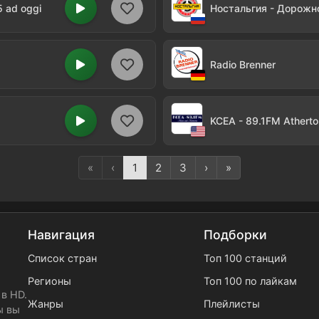
5 ad oggi
Ностальгия - Дорожн
Radio Brenner
KCEA - 89.1FM Atherto
«
‹
1
2
3
›
»
Навигация
Подборки
Список стран
Топ 100 станций
Регионы
Топ 100 по лайкам
в HD.
Жанры
Плейлисты
ы вы