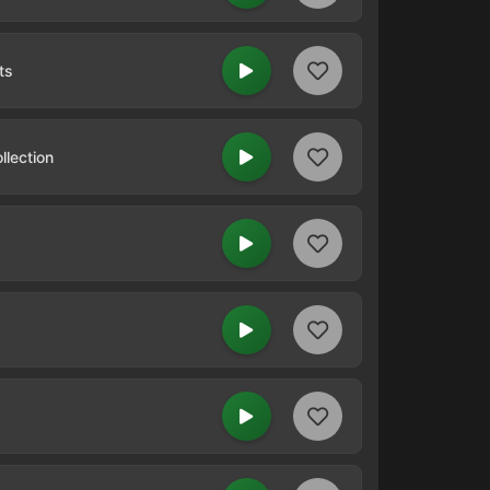
ts
llection