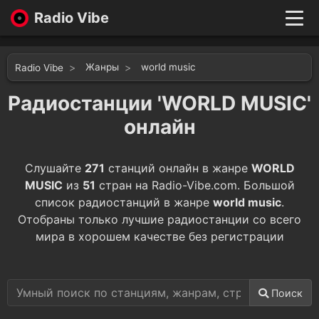
Radio Vibe
Live
New
Жанры
world music
Radio Vibe
Genres
Likes
Радиостанции 'WORLD MUSIC'
Top 100
онлайн
Favorites
Войти
Слушайте
271
станций онлайн в жанре
WORLD
MUSIC
из
51
стран на Radio-Vibe.com. Большой
список радиостанций в жанре
world music
.
Отобраны только лучшие радиостанции со всего
мира в хорошем качестве без регистрации
Поиск