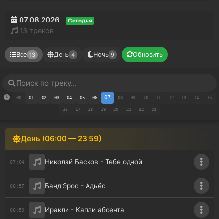
07.08.2026
Сегодня
13 треков
Все
День
Ночь
Обновить
13
4
9
07
00
01
02
03
04
05
06
08
09
10
11
12
13
14
15
16
17
18
19
20
21
22
23
День (06:00 — 23:59)
Николай Басков - Тебе одной
07:04
Банд'Эрос - Адьёс
06:57
Иракли - Капли абсента
06:50