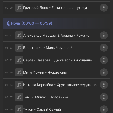
Григорий Лепс - Если хочешь - уходи
06:20
Ночь (00:00 — 05:59)
Александр Маршал & Ариана - Романс
05:57
Блестящие - Милый рулевой
05:33
Сергей Лазарев - Даже если ты уйдешь
05:22
Митя Фомин - Чужие сны
04:40
Наташа Королёва - Хрустальное сердце Мальвины
04:33
Танцы Минус - Половинка
03:57
Тутси - Самый Самый
03:50