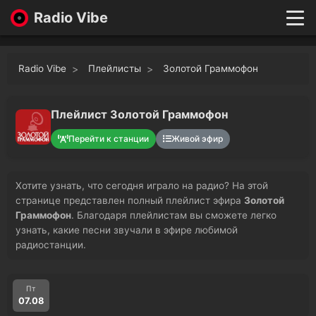
Radio Vibe
Live
New
Radio Vibe
Плейлисты
Золотой Граммофон
Genres
Likes
Top 100
Плейлист Золотой Граммофон
Favorites
Перейти к станции
Живой эфир
Войти
Хотите узнать, что сегодня играло на радио? На этой
странице представлен полный плейлист эфира
Золотой
Граммофон
. Благодаря плейлистам вы сможете легко
узнать, какие песни звучали в эфире любимой
радиостанции.
Пт
07.08