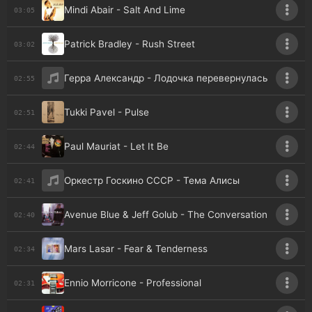
Mindi Abair - Salt And Lime
03:05
Patrick Bradley - Rush Street
03:02
Герра Александр - Лодочка перевернулась
02:55
Tukki Pavel - Pulse
02:51
Paul Mauriat - Let It Be
02:44
Оркестр Госкино СССР - Тема Алисы
02:41
Avenue Blue & Jeff Golub - The Conversation
02:40
Mars Lasar - Fear & Tenderness
02:34
Ennio Morricone - Professional
02:31