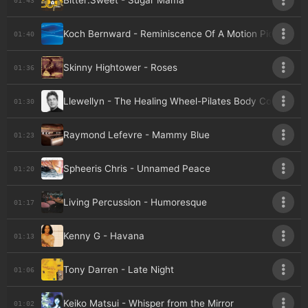
Bitter:Sweet - Sugar Mama
Koch Bernward - Reminiscence Of A Motion Picture
01:40
Skinny Hightower - Roses
01:36
Llewellyn - The Healing Wheel-Pilates Body Control
01:30
Raymond Lefevre - Mammy Blue
01:23
Spheeris Chris - Unnamed Peace
01:20
Living Percussion - Humoresque
01:17
Kenny G - Havana
01:13
Tony Darren - Late Night
01:06
Keiko Matsui - Whisper from the Mirror
01:02