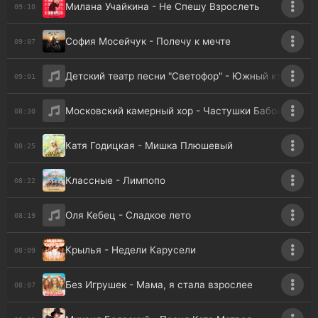
Милана Учайкина - Не Спешу Взрослеть
09:10
София Мосейчук - Полечу к мечте
09:07
Детский театр песни "Светофор" - Южный ктототам
09:01
Московский камерный хор - Частушки Бабок-Ёжек
08:30
Катя Годицкая - Мишка Плюшевый
08:25
Классные - Лимпопо
08:22
Оля Кебец - Сладкое лето
08:19
Крылья - Недели Карусели
08:09
Без Игрушек - Мама, я стала взрослее
08:07