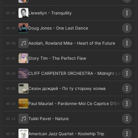
Llewellyn - Tranquility
05:47
Doug Jones - One Last Dance
05:42
Aeoliah, Rowland Mike - Heart of the Future
05:38
Story Tim - The Perfect Flaw
05:31
CLIFF CARPENTER ORCHESTRA - Midnight Lady
05:26
Сезон дождей - По ту сторону холма
05:22
Paul Mauriat - Pardonne-Moi Ce Caprice D'Enfant
05:14
Tukki Pavel - Nature
05:11
American Jazz Quartet - Koolwhip Trip
05:07