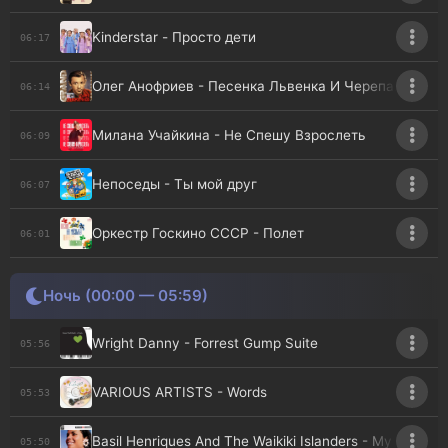
Kinderstar - Просто дети
06:17
Олег Анофриев - Песенка Львенка И Черепахи
06:14
Милана Учайкина - Не Спешу Взрослеть
06:09
Непоседы - Ты мой друг
06:07
Оркестр Госкино СССР - Полет
06:01
Ночь (00:00 — 05:59)
Wright Danny - Forrest Gump Suite
05:56
VARIOUS ARTISTS - Words
05:53
Basil Henriques And The Waikiki Islanders - My Cherie
05:50