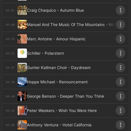
Craig Chaquico - Autumn Blue
05:01
Manuel And The Music Of The Mountains - Midnight 
05:00
Marc Antoine - Amour Hispanic
04:55
Schiller - Polarstern
04:51
Gunter Kallman Choir - Daydream
04:47
Hoppe Michael - Renouncement
04:43
George Benson - Deeper Than You Think
04:40
Peter Weekers - Wish You Were Here
04:34
Anthony Ventura - Hotel California
04:30