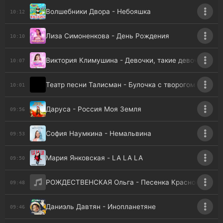
Волшебники Двора - Небояшка
10:12
Лиза Симоненкова - День Рождения
10:10
Виктория Климушина - Девочки, такие девочки
10:07
Театр песни Талисман - Булочка с творогом
10:01
Даруса - Россия Моя Земля
09:56
София Наумкина - Немальвина
09:53
Мария Янковская - LA LA LA
09:50
РОЖДЕСТВЕНСКАЯ Ольга - Песенка Красной Шапо
09:48
Даниэль Давтян - Инопланетяне
09:46