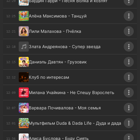
Бардин Гарри - Песня Волка и козлят
12:29
Алёна Максимова - Танцуй
12:25
Лили Малахова - Пчёлка
12:21
Злата Андреянова - Супер звезда
12:18
Даниэль Давтян - Грузовик
12:15
Клуб по интересам
12:12
Милана Учайкина - Не Спешу Взрослеть
12:09
Варвара Почивалова - Моя семья
12:07
Мультфильм Duda & Dada Life - Дуда и дада
12:01
Алиса Буслова - Буду Сиять
11:56