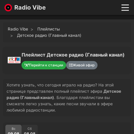
Radio Vibe
Live
New
Radio Vibe
Плейлисты
Genres
Детское радио (Главный канал)
Likes
Top 100
Плейлист Детское радио (Главный канал)
Favorites
Перейти к станции
Живой эфир
Войти
Хотите узнать, что сегодня играло на радио? На этой
странице представлен полный плейлист эфира
Детское
радио (Главный канал)
. Благодаря плейлистам вы
сможете легко узнать, какие песни звучали в эфире
любимой радиостанции.
Вс
Сб
09.08
08.08