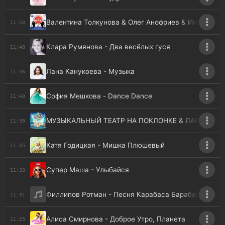
Валентина Толкунова & Олег Анофриев & Инструме
11:53
Клара Румянова - Два весёлых гуся
11:48
Лана Канукоева - Музыка
11:46
София Мешкова - Dance Dance
11:43
МУЗЫКАЛЬНЫЙ ТЕАТР НА ПОКЛОНКЕ & ЛАВРИНОВИ
11:39
Катя Годицкая - Мишка Плюшевый
11:35
Супер Маша - Улыбайся
11:33
Филлипов Ротман - Песня Карабаса Барабаса
11:31
Алиса Смирнова - Доброе Утро, Планета
11:25