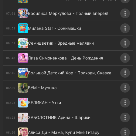
Василиса Меркулова - Полный вперед!
07:01
Милана Star - Обнимашки
06:53
Семицветик - Вредные малявки
06:51
Лиза Симоненкова - День Рождения
06:48
Большой Детский Хор - Приходи, Сказка
06:46
БУМ - Музыка
06:30
ВЕЛИКАН - Утки
06:25
ЗАБОЛОТНИК Арина - Шарики
06:23
Алиса Ди - Мама, Купи Мне Гитару
06:20