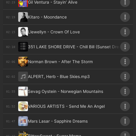
Gil Ventura - Stayin' Alive
02:23
Kitaro - Moondance
02:19
Llewellyn - Crown Of Love
02:15
351 LAKE SHORE DRIVE - Chill Bill (Sunset Dreams)
02:10
Norman Brown - After The Storm
02:06
ALPERT, Herb - Blue Skies.mp3
02:02
Sevag Oystein - Norwegian Mountains
01:55
VARIOUS ARTISTS - Send Me An Angel
01:52
Mars Lasar - Sapphire Dreams
01:47
01:43