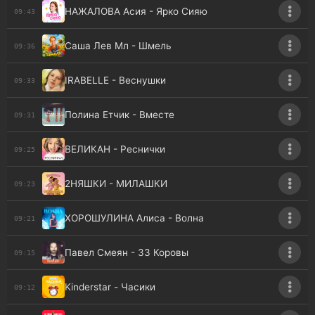
НАЖАЛОВА Асия - Ярко Сияю
09:43
Саша Лев Мл - Шмель
09:36
IRABELLE - Веснушки
09:33
Полина Етчик - Вместе
09:31
ВЕЛИКАН - Реснички
09:25
2НЯШКИ - МИЛАШКИ
09:23
ХОРОШУЛИНА Алиса - Волна
09:21
Павел Смеян - 33 Коровы
09:15
Kinderstar - Часики
09:12