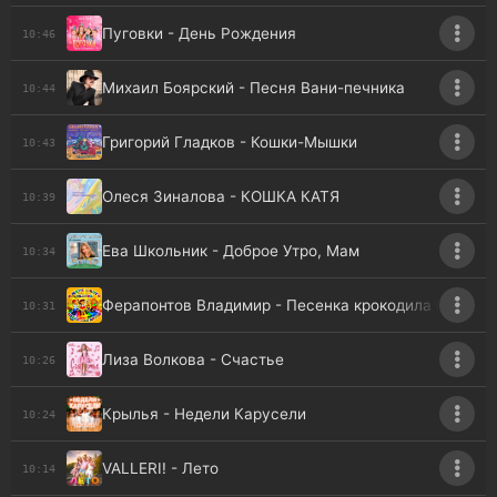
Пуговки - День Рождения
10:46
Михаил Боярский - Песня Вани-печника
10:44
Григорий Гладков - Кошки-Мышки
10:43
Олеся Зиналова - КОШКА КАТЯ
10:39
Ева Школьник - Доброе Утро, Мам
10:34
Ферапонтов Владимир - Песенка крокодила Гены
10:31
Лиза Волкова - Счастье
10:26
Крылья - Недели Карусели
10:24
VALLERI! - Лето
10:14