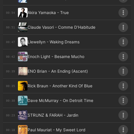
Akira Yamaoka - True
00:54
Claude Vasori - Comme D'Habitude
00:51
Llewellyn - Waking Dreams
00:47
Enoch Light - Besame Mucho
00:42
ENO Brian - An Ending (Ascent)
00:39
Rick Braun - Another Kind Of Blue
00:35
Dave McMurray - On Detroit Time
00:30
STRUNZ & FARAH - Jardin
00:23
Paul Mauriat - My Sweet Lord
00:18