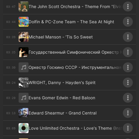
The John Scott Orchestra - Theme From "Elvira Madig
03:47
Dolfin & PC-Zone Team - The Sea At Night
03:44
Michael Manson - 'Tis So Sweet
03:39
Государственный Симфонический Оркестр Кинематогр
03:35
Оркестр Госкино СССР - Инструментальная тема (Из
03:30
WRIGHT, Danny - Hayden's Spirit
03:24
Evans Gomer Edwin - Red Baloon
03:20
Edward Shearmur - Grand Central
03:13
Love Unlimited Orchestra - Love's Theme (Instrumenta
03:09