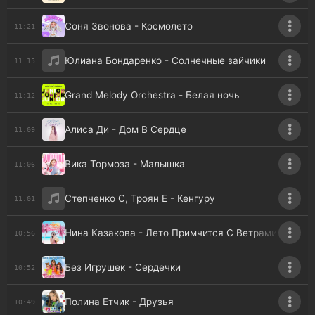
Соня Звонова - Космолето
11:21
Юлиана Бондаренко - Солнечные зайчики
11:15
Grand Melody Orchestra - Белая ночь
11:12
Алиса Ди - Дом В Сердце
11:09
Вика Тормоза - Малышка
11:06
Степченко С, Троян Е - Кенгуру
11:01
Нина Казакова - Лето Примчится С Ветрами
10:56
Без Игрушек - Сердечки
10:52
Полина Етчик - Друзья
10:49