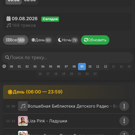
09.08.2026
Сегодня
169 треков
Все
День
Ночь
Обновить
169
90
79
00
01
02
03
04
05
06
07
08
09
10
11
12
13
14
15
16
17
18
19
20
21
22
23
День (06:00 — 23:59)
Волшебная Библиотека Детского Радио - Волшебная
12:38
Liza Pink - Ладушки
12:33