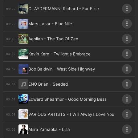
CLAYDERMANN, Richard - Fur Elise
04:23
Mars Lasar - Blue Nile
04:20
Aeoliah - The Tao Of Zen
04:16
Kevin Kern - Twilight's Embrace
04:12
Bob Baldwin - West Side Highway
04:07
ENO Brian - Seeded
04:02
Edward Shearmur - Good Morning Bess
03:56
VARIOUS ARTISTS - I Will Always Love You
03:53
Akira Yamaoka - Lisa
03:50