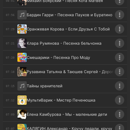
Михаил Боярский - Песня Кота Матвея
08:01
Бардин Гарри - Песенка Пауков и Буратино
07:56
Оранжевая Корова - Если Друзья С Тобой
07:29
Клара Румянова - Песенка бельчонка
07:21
Смешарики - Песенка Про Моду
07:20
Рузавина Татьяна & Таюшев Сергей - Дорога Добра
07:18
Тайны хранителей
07:15
МультиВарик - Мистер Печенюшка
07:12
Елена Камбурова - Мы - маленькие дети
07:09
КАЛЯГИН Александр - Кручу педали, кручу
07:07