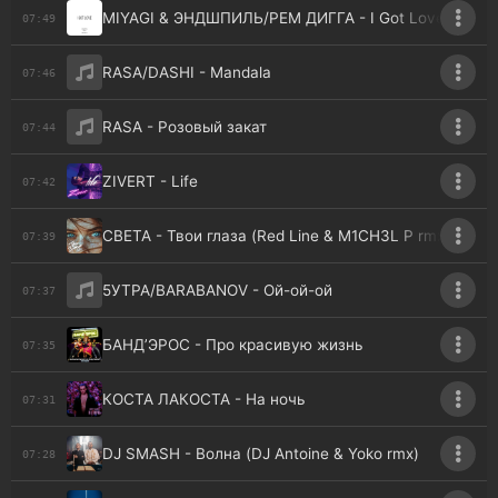
MIYAGI & ЭНДШПИЛЬ/РЕМ ДИГГА - I Got Love (rmx)
07:49
RASA/DASHI - Mandala
07:46
RASA - Розовый закат
07:44
ZIVERT - Life
07:42
СВЕТА - Твои глаза (Red Line & M1CH3L P rmx)
07:39
5УТРА/BARABANOV - Ой-ой-ой
07:37
БАНД’ЭРОС - Про красивую жизнь
07:35
КОСТА ЛАКОСТА - На ночь
07:31
DJ SMASH - Волна (DJ Antoine & Yoko rmx)
07:28