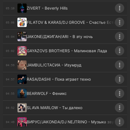
ZIVERT - Beverly Hills
05:10
FILATOV & KARAS/DJ GROOVE - Счастье Есть
05:06
JAKONE/ДЖИГАН/ARI - В эту ночь
05:04
GAYAZOVS BROTHERS - Малиновая Лада
05:02
JAMBUL/СТАСИА - Изумруд
04:59
RASA/DASHI - Пока играет техно
04:57
BEARWOLF - Феникс
04:55
SLAVA MARLOW - Ты далеко
04:52
ВИРУС/JAKONDA/DJ NEJTRINO - Музыка звучит
04:49