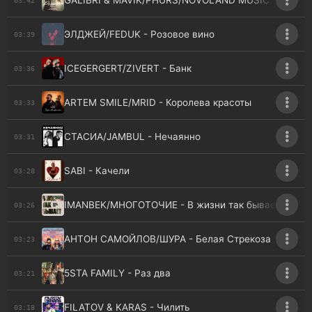
GALIBRI & MAVIK/PHURS/NOVOLAND MUSIC - Ромашк
ЭЛДЖЕЙ/FEDUK - Розовое вино
03:39
ICEGERGERT/ZIVERT - Банк
03:36
ARTEM SMILE/MRID - Королева красоты
03:33
СТАСИА/JAMBUL - Нечаянно
03:31
SABI - Качели
03:28
IMANBEK/МНОГОТОЧИЕ - В жизни так бывает
03:26
АНТОН САМОЙЛОВ/ШУРА - Белая Стрекоза
03:23
5STA FAMILY - Раз два
03:21
FILATOV & KARAS - Чилить
03:18