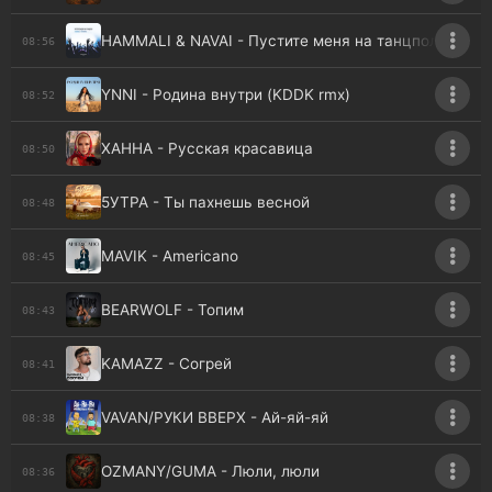
HAMMALI & NAVAI - Пустите меня на танцпол
08:56
YNNI - Родина внутри (KDDK rmx)
08:52
ХАННА - Русская красавица
08:50
5УТРА - Ты пахнешь весной
08:48
MAVIK - Americano
08:45
BEARWOLF - Топим
08:43
KAMAZZ - Согрей
08:41
VAVAN/РУКИ ВВЕРХ - Ай-яй-яй
08:38
OZMANY/GUMA - Люли, люли
08:36