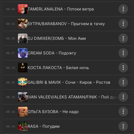
TAMERLANALENA - Потоки ветра
08:34
5УТРА/BARABANOV - Прыгнем в тачку
08:31
DJ DIMIXER/ЗОМБ - Мон Ами
08:29
CREAM SODA - Подожгу
08:27
КОСТА ЛАКОСТА - Белая ночь
08:23
GALIBRI & MAVIK - Сочи - Киров - Ростов
08:20
IVAN VALEEV/ALEKS ATAMAN/FINIK - Пой душа
08:18
ОЛЬГА БУЗОВА - Не надо
08:16
RASA - Погудим
08:14