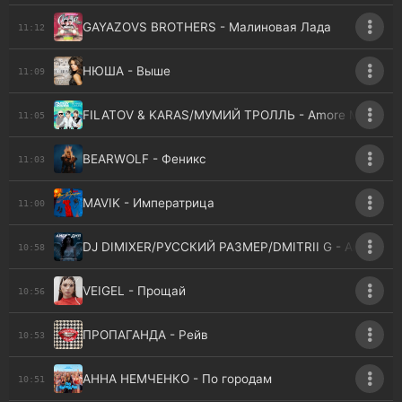
GAYAZOVS BROTHERS - Малиновая Лада
11:12
НЮША - Выше
11:09
FILATOV & KARAS/МУМИЙ ТРОЛЛЬ - Amore Море, G
11:05
BEARWOLF - Феникс
11:03
MAVIK - Императрица
11:00
DJ DIMIXER/РУССКИЙ РАЗМЕР/DMITRII G - Ангел Дня
10:58
VEIGEL - Прощай
10:56
ПРОПАГАНДА - Рейв
10:53
АННА НЕМЧЕНКО - По городам
10:51