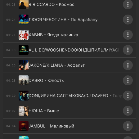
R.RICCARDO - Космос
04:26
ЛЮСЯ ЧЕБОТИНА - По Барабану
04:24
ХАБИБ - Ягода малинка
04:21
AL L BO/WOOSHENDOO/ЭНДШПИЛЬ/MIYAGI - Тамад
04:19
JAKONE/KILIANA - Асфальт
04:15
DABRO - Юность
04:13
DONI/ИРИНА САЛТЫКОВА/DJ DAVEED - Голубые глаз
04:10
НЮША - Выше
04:07
JAMBUL - Малиновый
04:04