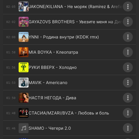
JAKONE/KILIANA - Не моряк (Ramirez & Arefiev rmx)
02:05
GAYAZOVS BROTHERS - Увезите меня на Дип-хаус
02:02
YNNI - Родина внутри (KDDK rmx)
02:00
MIA BOYKA - Клеопатра
01:58
РУКИ ВВЕРХ - Холодно
01:56
MAVIK - Americano
01:53
НАСТЯ НЕГОДА - Дива
01:50
СТАСИА/MZARI/BVZA - Любовь и боль
01:48
SHAMO - Чегери 2.0
01:46