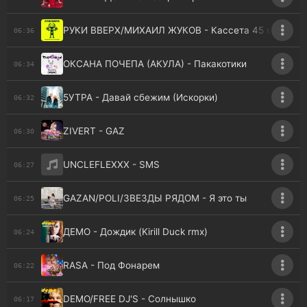
РУКИ ВВЕРХ/МИХАИЛ ЖУКОВ - Кассета 45 минут
06:36
ОКСАНА ПОЧЕПА (АКУЛА) - Пакакотики
06:34
5УТРА - Давай сбежим (Искорки)
06:32
ZIVERT - GAZ
06:30
UNCLEFLEXXX - SMS
06:27
GAZAN/POLI/ЗВЕЗДЫ РЯДОМ - Я это ты
06:25
ДЕМО - Дождик (Kirill Duck rmx)
06:24
RASA - Под Фонарем
06:22
DEMO/FREE DJ'S - Солнышко
06:17