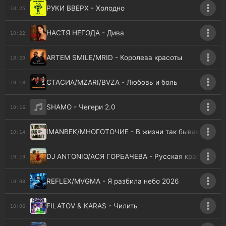
РУКИ ВВЕРХ - Холодно
10:25
НАСТЯ НЕГОДА - Дива
10:22
ARTEM SMILE/MRID - Королева красоты
10:20
СТАСИА/MZARI/BVZA - Любовь и боль
10:18
SHAMO - Чегери 2.0
10:16
IMANBEK/МНОГОТОЧИЕ - В жизни так бывает
10:14
DJ ANTONIO/АСЯ ГОРБАЧЕВА - Русская краса
10:10
REFLEX/MVGMA - Я разбила небо 2026
10:08
FILATOV & KARAS - Чилить
10:06