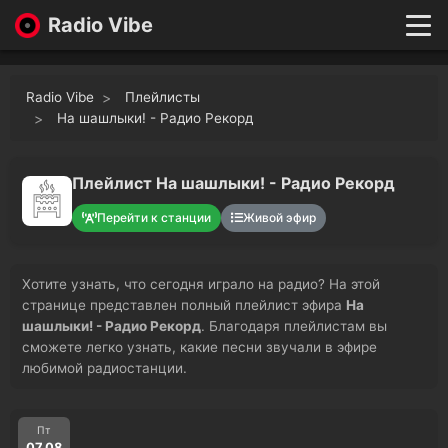
Radio Vibe
Live
New
Radio Vibe
Плейлисты
Genres
На шашлыки! - Радио Рекорд
Likes
Top 100
Плейлист На шашлыки! - Радио Рекорд
Favorites
Перейти к станции
Живой эфир
Войти
Хотите узнать, что сегодня играло на радио? На этой
странице представлен полный плейлист эфира
На
шашлыки! - Радио Рекорд
. Благодаря плейлистам вы
сможете легко узнать, какие песни звучали в эфире
любимой радиостанции.
Пт
07.08