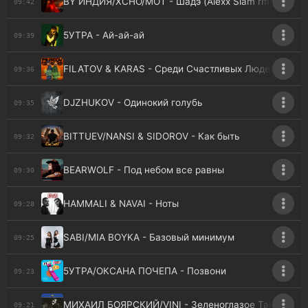
BY ИНДИЯ/XCHO/МОТ - Шадэ (Alexx Slam rmx)
09:42
5УТРА - Ай-ай-ай
09:39
FILATOV & KARAS - Среди Счастливых Людей
09:36
DJZHUKOV - Одинокий голубь
09:35
BITTUEV/NANSI & SIDOROV - Как быть
09:32
BEARWOLF - Под небом все равны
09:30
HAMMALI & NAVAI - Ноты
09:28
SABI/MIA BOYKA - Базовый минимум
09:25
5УТРА/ОКСАНА ПОЧЕПА - Позвони
09:23
МИХАИЛ БОЯРСКИЙ/VINI - Зеленоглазое Такси
09:21