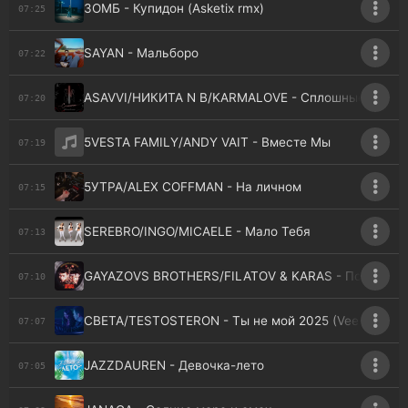
ЗОМБ - Купидон (Asketix rmx)
07:25
SAYAN - Мальборо
07:22
ASAVVI/НИКИТА N B/KARMALOVE - Сплошные
07:20
5VESTA FAMILY/ANDY VAIT - Вместе Мы
07:19
5УТРА/ALEX COFFMAN - На личном
07:15
SEREBRO/INGO/MICAELE - Мало Тебя
07:13
GAYAZOVS BROTHERS/FILATOV & KARAS - Пошла жа
07:10
СВЕТА/TESTOSTERON - Ты не мой 2025 (Vee-Tal rmx
07:07
JAZZDAUREN - Девочка-лето
07:05