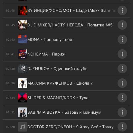
BY ИНДИЯ/XCHO/МОТ - Шадэ (Alexx Slam rmx)
02:48
DJ DIMIXER/НАСТЯ НЕГОДА - Попытка №5
02:45
MONA - Попрошу тебя
02:43
NOНЕЙМА - Париж
02:41
DJZHUKOV - Одинокий голубь
02:38
МАКСИМ КРУЖЕНКОВ - Школа 7
02:36
SLIDER & MAGNIT/KDDK - Туда
02:34
SABI/MIA BOYKA - Базовый минимум
02:31
DOCTOR ZERO/ONEON - Я Хочу Себе Тачку
02:28