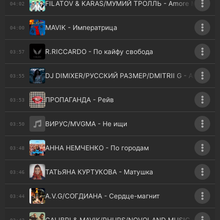
FILATOV & KARAS/МУМИЙ ТРОЛЛЬ - Amore Море, G
04:02
MAVIK - Императрица
04:00
R.RICCARDO - По кайфу свобода
03:57
DJ DIMIXER/РУССКИЙ РАЗМЕР/DMITRII G - Ангел Дня
03:55
ПРОПАГАНДА - Рейв
03:53
ВИРУС/MVGMA - Не ищи
03:50
АННА НЕМЧЕНКО - По городам
03:48
ТАТЬЯНА КУРТУКОВА - Матушка
03:46
A.V.G/СОГДИАНА - Сердце-магнит
03:44
03:42