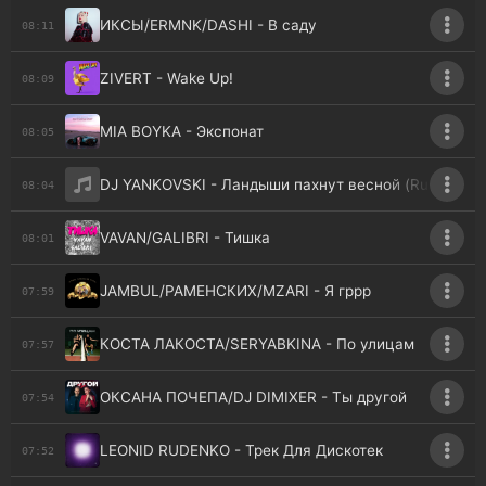
ИКСЫ/ERMNK/DASHI - В саду
08:11
ZIVERT - Wake Up!
08:09
MIA BOYKA - Экспонат
08:05
DJ YANKOVSKI - Ландыши пахнут весной (Ruslan Mish
08:04
VAVAN/GALIBRI - Тишка
08:01
JAMBUL/РАМЕНСКИХ/MZARI - Я гррр
07:59
КОСТА ЛАКОСТА/SERYABKINA - По улицам
07:57
ОКСАНА ПОЧЕПА/DJ DIMIXER - Ты другой
07:54
LEONID RUDENKO - Трек Для Дискотек
07:52