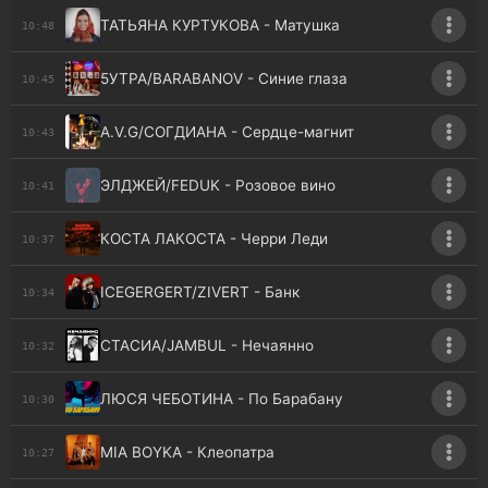
ТАТЬЯНА КУРТУКОВА - Матушка
10:48
5УТРА/BARABANOV - Синие глаза
10:45
A.V.G/СОГДИАНА - Сердце-магнит
10:43
ЭЛДЖЕЙ/FEDUK - Розовое вино
10:41
КОСТА ЛАКОСТА - Черри Леди
10:37
ICEGERGERT/ZIVERT - Банк
10:34
СТАСИА/JAMBUL - Нечаянно
10:32
ЛЮСЯ ЧЕБОТИНА - По Барабану
10:30
MIA BOYKA - Клеопатра
10:27