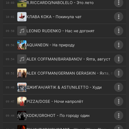
R.RICCARDO/NABOLELO - Это лето
10:03
КЛАВА КОКА - Покинула чат
10:01
LEONID RUDENKO - Нас не догонят
09:58
AQUANEON - На природу
09:56
ALEX COFFMAN/BARABANOV - Ялта, август
09:54
ALEX COFFMAN/GERMAN GERASKIN - Яхта, парус, Ял
09:51
ДЖИГАН/ARTIK & ASTI/NILETTO - Худи
09:49
PIZZA/DOSE - Ночи напролёт
09:47
KDDK/GROHOT - По городу один
09:44