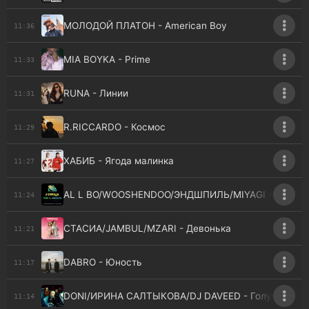
МОЛОДОЙ ПЛАТОН - American Boy
11:36
MIA BOYKA - Prime
11:33
RUNA - Линии
11:31
R.RICCARDO - Космос
11:29
ХАБИБ - Ягода малинка
11:27
AL L BO/WOOSHENDOO/ЭНДШПИЛЬ/MIYAGI - Тамад
11:24
СТАСИА/JAMBUL/MZARI - Девонька
11:21
DABRO - Юность
11:17
DONI/ИРИНА САЛТЫКОВА/DJ DAVEED - Голубые глаз
11:14