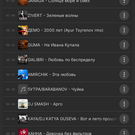
JANAGA - Солнце море и смех
07:02
ZIVERT - Зеленые волны
07:00
ДЕМО - 2000 лет (Ayur Tsyrenov rmx)
06:56
GUMA - На Ивана Купала
06:52
GALIBRI - Любовь по беспределу
06:50
AMIRCHIK - Эта любовь
06:47
5УТРА/BARABANOV - Чуйка
06:45
DJ SMASH - Арго
06:44
KAYA/DJ KATYA GUSEVA - Вот и лето прошло
06:42
ХАННА - Девочка без фильтров
06:39