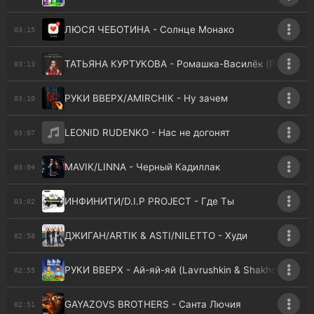
ЛЮСЯ ЧЕБОТИНА - Солнце Монако
03:15
ТАТЬЯНА КУРТУКОВА - Ромашка-Василёк (Pingwin r
03:13
РУКИ ВВЕРХ/AMIRCHIK - Ну зачем
03:10
LEONID RUDENKO - Нас не догонят
03:07
MAVIK/LINNA - Черный Кадиллак
03:04
ИНФИНИТИ/D.I.P PROJECT - Где Ты
03:02
ДЖИГАН/ARTIK & ASTI/NILETTO - Худи
02:58
РУКИ ВВЕРХ - Ай-яй-яй (Lavrushkin & Shakhov rmx)
02:55
GAYAZOVS BROTHERS - Санта Лючия
02:51