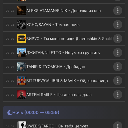
ALEKS ATAMAN/FINIK - Девочка из сна
06:13
XCHO/SAYAN - Тёмная ночь
06:11
ВИРУС - Ты меня не ищи (Lavrushkin & Shakhov rmx)
06:09
ДЖИГАН/NILETTO - Не умею грустить
06:06
TANIR & TYOMCHA - Драбадан
06:04
BITTUEV/GALIBRI & MAVIK - Ой, красавица
06:02
ARTEM SMILE - Цыганка нагадала
06:00
Ночь (00:00 — 05:59)
OWEEK/FARGO - Он тебя целует
05:57