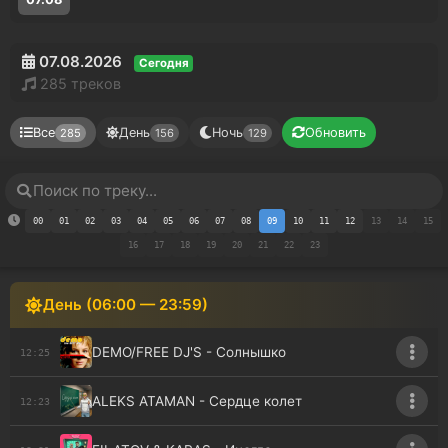
07.08.2026
Сегодня
285 треков
Все
День
Ночь
Обновить
285
156
129
00
01
02
03
04
05
06
07
08
09
10
11
12
13
14
15
16
17
18
19
20
21
22
23
День (06:00 — 23:59)
DEMO/FREE DJ'S - Солнышко
12:25
ALEKS ATAMAN - Сердце колет
12:23