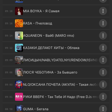
MIA BOYKA - Я Самая
09:18
RASA - Пчеловод
09:16
AQUANEON - Вайб (MARO rmx)
09:14
КАЗАКИ ДЕЛАЮТ ХИТЫ - Облака
09:12
ЛИСИЦЫН/NABLYDATELNYI/RENDOW/ISVNBITOV - Да
09:09
ЛЮСЯ ЧЕБОТИНА - За Бывшего
09:06
NLO/ОКСАНА ПОЧЕПА (АКУЛА) - Такая любовь
09:03
РУКИ ВВЕРХ - Так Тебе И Надо (Free DJs rmx)
09:01
GUMA - Бегала
08:58