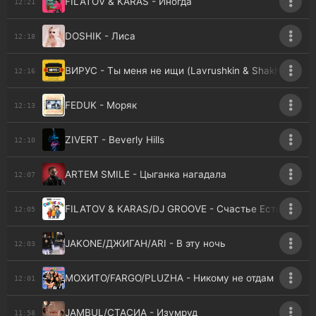
FILATOV & KARAS - Иногда
12:21
DOSHIK - Лиса
12:18
ВИРУС - Ты меня не ищи (Lavrushkin & Shakhov rmx)
12:16
FEDUK - Моряк
12:13
ZIVERT - Beverly Hills
12:10
ARTEM SMILE - Цыганка нагадала
12:07
FILATOV & KARAS/DJ GROOVE - Счастье Есть
12:05
JAKONE/ДЖИГАН/ARI - В эту ночь
12:03
МОХИТО/FARGO/PLUZHA - Никому не отдам
12:01
JAMBUL/СТАСИА - Изумруд
11:58