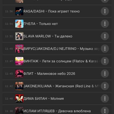
RASA/DASHI - Пока играет техно
11:56
ПЧЕЛА - Только нет
11:54
SLAVA MARLOW - Ты далеко
11:51
ВИРУС/JAKONDA/DJ NEJTRINO - Музыка звучит
11:49
ВИНТАЖ - Лети за солнцем (Filatov & Karas rmx)
11:47
ФЛИТ - Малиновое небо 2026
11:45
JAKONE/KILIANA - Жиганская (Red Line & M1CH3L P 
11:42
ДИМА БИЛАН - Молния
11:40
ИСЛАМ ИТЛЯШЕВ - Девочка влюблена
11:38