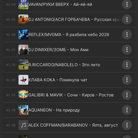
VAVAN/РУКИ ВВЕРХ - Ай-яй-яй
01:43
DJ ANTONIO/АСЯ ГОРБАЧЕВА - Русская краса
01:41
REFLEX/MVGMA - Я разбила небо 2026
01:39
DJ DIMIXER/ЗОМБ - Мон Ами
01:37
R.RICCARDO/NABOLELO - Это лето
01:35
КЛАВА КОКА - Покинула чат
01:33
GALIBRI & MAVIK - Сочи - Киров - Ростов
01:31
AQUANEON - На природу
01:28
ALEX COFFMAN/BARABANOV - Ялта, август
01:26