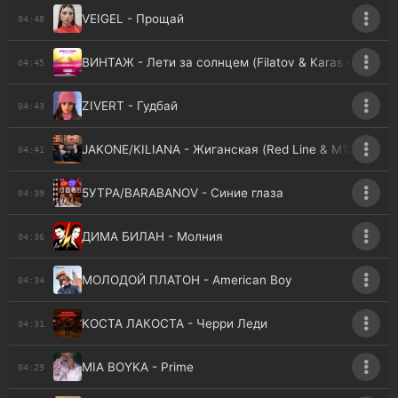
VEIGEL - Прощай
04:48
ВИНТАЖ - Лети за солнцем (Filatov & Karas rmx)
04:45
ZIVERT - Гудбай
04:43
JAKONE/KILIANA - Жиганская (Red Line & M1CH3L P 
04:41
5УТРА/BARABANOV - Синие глаза
04:39
ДИМА БИЛАН - Молния
04:36
МОЛОДОЙ ПЛАТОН - American Boy
04:34
КОСТА ЛАКОСТА - Черри Леди
04:31
MIA BOYKA - Prime
04:29