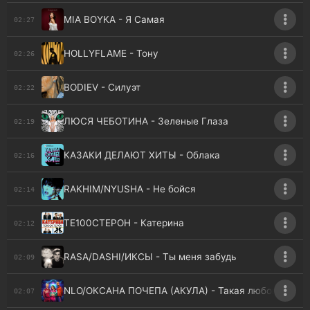
MIA BOYKA - Я Самая
02:27
HOLLYFLAME - Тону
02:26
BODIEV - Силуэт
02:22
ЛЮСЯ ЧЕБОТИНА - Зеленые Глаза
02:19
КАЗАКИ ДЕЛАЮТ ХИТЫ - Облака
02:16
RAKHIM/NYUSHA - Не бойся
02:14
ТЕ100СТЕРОН - Катерина
02:12
RASA/DASHI/ИКСЫ - Ты меня забудь
02:09
NLO/ОКСАНА ПОЧЕПА (АКУЛА) - Такая любовь
02:07