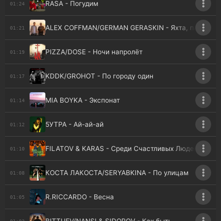
RASA - Погудим
01:24
ALEX COFFMAN/GERMAN GERASKIN - Яхта, парус, Ял
01:21
PIZZA/DOSE - Ночи напролёт
01:19
KDDK/GROHOT - По городу один
01:17
MIA BOYKA - Экспонат
01:14
5УТРА - Ай-ай-ай
01:12
FILATOV & KARAS - Среди Счастливых Людей
01:10
КОСТА ЛАКОСТА/SERYABKINA - По улицам
01:08
R.RICCARDO - Весна
01:05
01:03