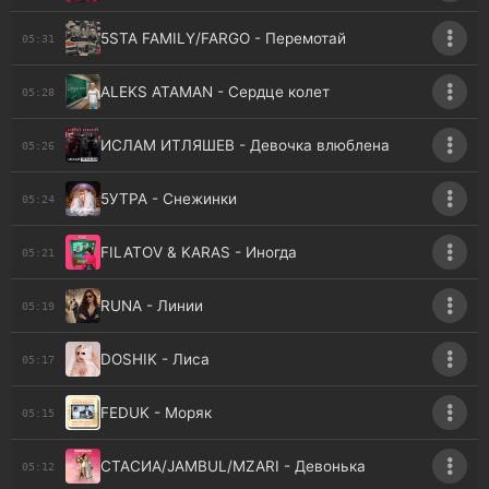
5STA FAMILY/FARGO - Перемотай
05:31
ALEKS ATAMAN - Сердце колет
05:28
ИСЛАМ ИТЛЯШЕВ - Девочка влюблена
05:26
5УТРА - Снежинки
05:24
FILATOV & KARAS - Иногда
05:21
RUNA - Линии
05:19
DOSHIK - Лиса
05:17
FEDUK - Моряк
05:15
СТАСИА/JAMBUL/MZARI - Девонька
05:12