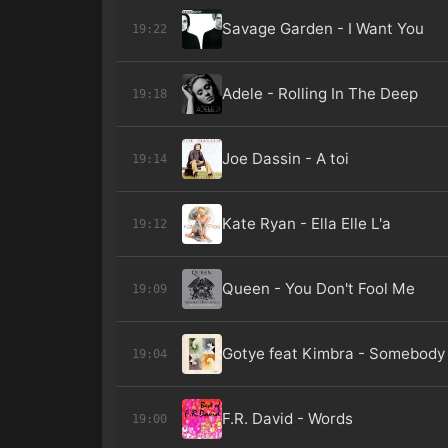
Savage Garden - I Want You
19:22
Adele - Rolling In The Deep
19:18
Joe Dassin - A toi
19:14
Kate Ryan - Ella Elle L'a
19:12
Queen - You Don't Fool Me
19:09
Gotye feat Kimbra - Somebody
19:04
F.R. David - Words
19:00