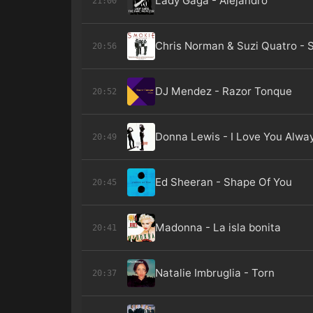
Lady Gaga - Alejandro
21:00
Chris Norman & Suzi Quatro - S
20:56
DJ Mendez - Razor Tonque
20:52
Donna Lewis - I Love You Alwa
20:49
Ed Sheeran - Shape Of You
20:45
Madonna - La isla bonita
20:41
Natalie Imbruglia - Torn
20:37