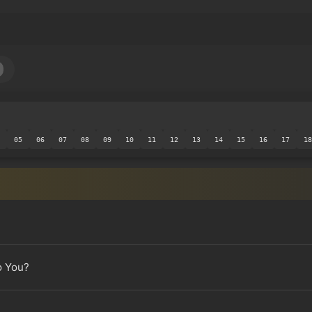
05
06
07
08
09
10
11
12
13
14
15
16
17
18
o You?