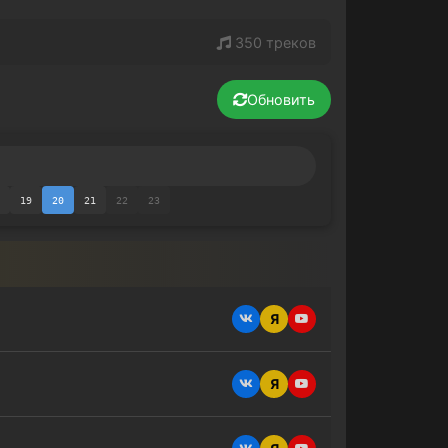
350 треков
Обновить
19
20
21
22
23
Я
Я