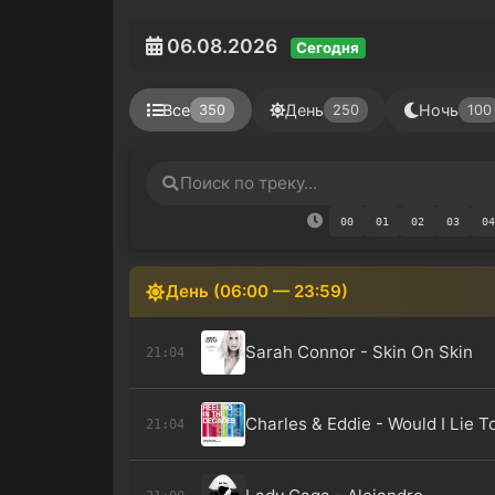
06.08.2026
Сегодня
Все
День
Ночь
350
250
100
00
01
02
03
04
День (06:00 — 23:59)
Sarah Connor - Skin On Skin
21:04
Charles & Eddie - Would I Lie T
21:04