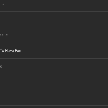
lls
issue
 To Have Fun
ho