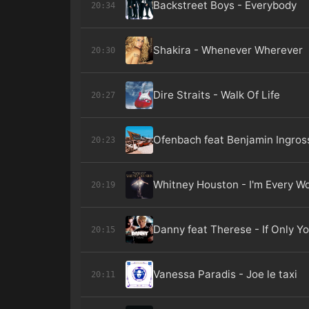
Backstreet Boys - Everybody
20:34
Shakira - Whenever Wherever
20:30
Dire Straits - Walk Of Life
20:27
Ofenbach feat Benjamin Ingros
20:23
Whitney Houston - I'm Every 
20:19
Danny feat Therese - If Only Y
20:15
Vanessa Paradis - Joe le taxi
20:11