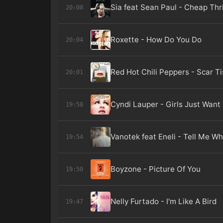
Sia feat Sean Paul - Cheap Thri
20:08
Roxette - How Do You Do
20:04
Red Hot Chili Peppers - Scar T
20:01
Cyndi Lauper - Girls Just Want
19:58
Vanotek feat Eneli - Tell Me W
19:54
Boyzone - Picture Of You
19:50
Nelly Furtado - I'm Like A Bird
19:47