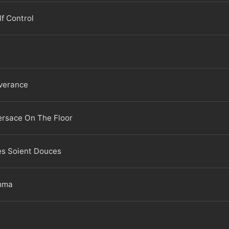
lf Control
iverance
ersace On The Floor
es Soient Douces
emma