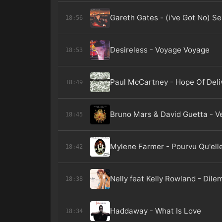
Gareth Gates - (i've Got No) Se
18:56
Desireless - Voyage Voyage
18:53
Paul McCartney - Hope Of Del
18:49
Bruno Mars & David Guetta - V
18:45
Mylene Farmer - Pourvu Qu'ell
18:42
Nelly feat Kelly Rowland - Dil
18:38
Haddaway - What Is Love
18:34