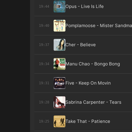
Opus - Live Is Life
19:44
Pomplamoose - Mister Sandm
19:40
Cher - Believe
19:37
Manu Chao - Bongo Bong
19:34
Five - Keep On Movin
19:31
Sabrina Carpenter - Tears
19:28
Take That - Patience
19:25