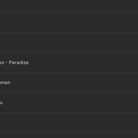
so - Paradise
Woman
ou