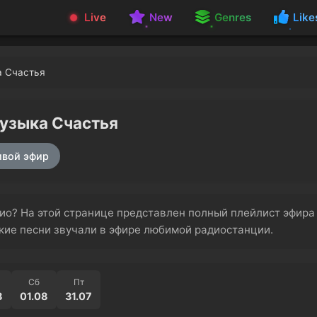
Live
New
Genres
Like
а Счастья
узыка Счастья
вой эфир
адио? На этой странице представлен полный плейлист эфир
акие песни звучали в эфире любимой радиостанции.
Сб
Пт
8
01.08
31.07