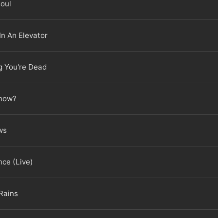
soul
In An Elevator
g You're Dead
know?
ws
nce (Live)
Rains