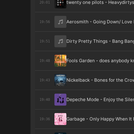
twenty one pilots - Heavydirty
20:01
Aerosmith - Going Down/ Love 
19:56
Dirty Pretty Things - Bang Ban
19:51
Fools Garden - does anybody 
19:48
Nickelback - Bones for the Cro
19:43
Depeche Mode - Enjoy the Sile
19:40
Garbage - Only Happy When It 
19:36