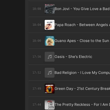
Bon Jovi - You Give Love a Ba
18:08
Papa Roach - Between Angels 
18:04
Guano Apes - Close to the Sun
18:00
Oasis - She's Electric
17:56
Bad Religion - I Love My Comp
17:52
Green Day - 21st Century Bre
17:49
The Pretty Reckless - For I Am
17:44