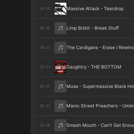
Massive Attack - Teardrop
18:35
Limp Bizkit - Break Stuff
18:30
The Cardigans - Erase / Rewin
18:27
Daughtry - THE BOTTOM
18:23
Muse - Supermassive Black Ho
18:17
Manic Street Preachers - Umbr
18:13
Smash Mouth - Can't Get Enou
18:10