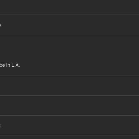
n
e in L.A.
e