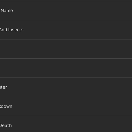
d Name
And Insects
uter
akdown
 Death