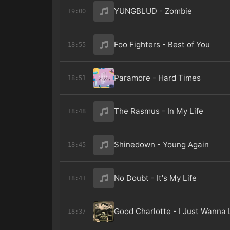
YUNGBLUD - Zombie
19:00
Foo Fighters - Best of You
18:55
Paramore - Hard Times
18:51
The Rasmus - In My Life
18:48
Shinedown - Young Again
18:45
No Doubt - It's My Life
18:41
Good Charlotte - I Just Wanna 
18:37