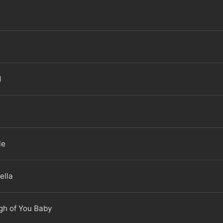
d
le
ella
gh of You Baby