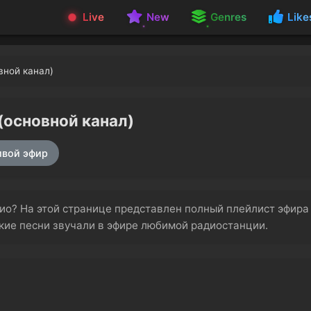
Live
New
Genres
Like
вной канал)
основной канал)
вой эфир
адио? На этой странице представлен полный плейлист эфир
акие песни звучали в эфире любимой радиостанции.