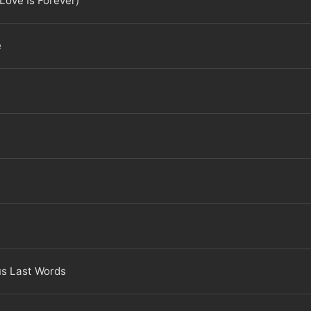
Love Is Forever)
e
s Last Words