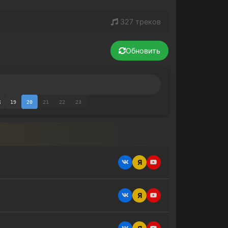
327 треков
Обновить
8
19
20
21
22
23
Я
Я