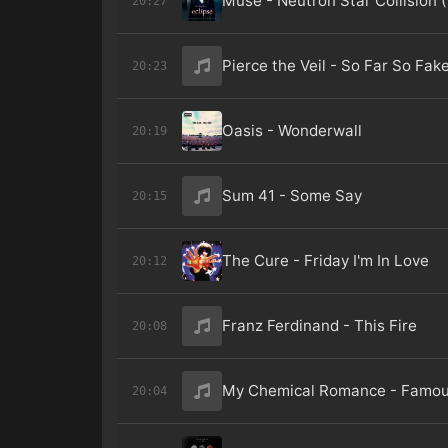
Muse - Neutron Star Collision (
20:27
Pierce the Veil - So Far So Fak
20:23
Oasis - Wonderwall
20:19
Sum 41 - Some Say
20:15
The Cure - Friday I'm In Love
20:12
Franz Ferdinand - This Fire
20:08
My Chemical Romance - Famou
20:04