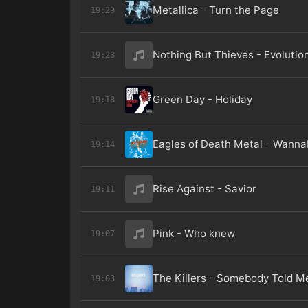
Metallica - Turn the Page
19:29
Nothing But Thieves - Evolutio
19:23
Green Day - Holiday
19:18
Eagles of Death Metal - Wannab
19:14
Rise Against - Savior
19:11
Pink - Who knew
19:07
The Killers - Somebody Told M
19:03