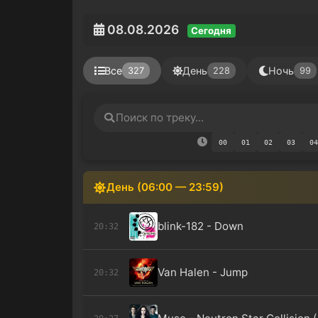
08.08.2026
Сегодня
Все
День
Ночь
327
228
99
00
01
02
03
04
День (06:00 — 23:59)
blink-182 - Down
20:32
Van Halen - Jump
20:32