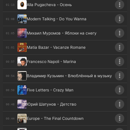
Alla Pugacheva - Осень
01:13
Modern Talking - Do You Wanna
01:08
Михаил Муромов - Яблоки на снегу
01:05
Matia Bazar - Vacanze Romane
01:01
Francesco Napoli - Marina
00:57
Владимир Кузьмин - Влюблённый в музыку
00:54
Five Letters - Crazy Man
00:50
Юрий Шатунов - Детство
00:48
Europe - The Final Countdown
00:44