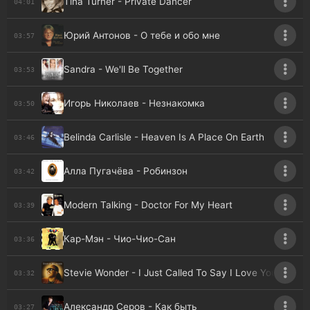
Tina Turner - Private Dancer
04:01
Юрий Антонов - О тебе и обо мне
03:57
Sandra - We'll Be Together
03:53
Игорь Николаев - Незнакомка
03:50
Belinda Carlisle - Heaven Is A Place On Earth
03:46
Алла Пугачёва - Робинзон
03:42
Modern Talking - Doctor For My Heart
03:39
Кар-Мэн - Чио-Чио-Сан
03:36
Stevie Wonder - I Just Called To Say I Love You
03:32
Александр Серов - Как быть
03:27