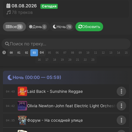
08.08.2026
Сегодня
78 треков
Все
День
Ночь
Обновить
78
0
78
04
00
01
02
03
05
06
07
08
09
10
11
12
13
14
15
16
17
18
19
20
21
22
23
Ночь (00:00 — 05:59)
Laid Back - Sunshine Reggae
04:43
Olivia Newton-John feat Electric Light Orchestra - Xan
04:42
Форум - На соседней улице
04:35