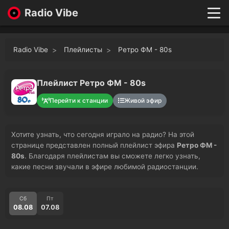
Radio Vibe
Live
New
Radio Vibe
Плейлисты
Ретро ФМ - 80s
Genres
Likes
Top 100
Плейлист Ретро ФМ - 80s
Favorites
Перейти к станции
Живой эфир
Войти
Хотите узнать, что сегодня играло на радио? На этой
странице представлен полный плейлист эфира
Ретро ФМ -
80s
. Благодаря плейлистам вы сможете легко узнать,
какие песни звучали в эфире любимой радиостанции.
Сб
Пт
08.08
07.08