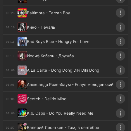
Baltimora - Tarzan Boy
03:23
Кино - Печаль
03:19
Bad Boys Blue - Hungry For Love
03:15
Иосиф Кобзон - Дружба
03:11
A La Carte - Dong Dong Diki Diki Dong
03:09
Александр Розенбаум - Есаул молоденький
03:06
Scotch - Delirio Mind
03:04
K.b. Caps - Do You Really Need Me
03:00
Валерий Леонтьев - Там, в сентябре
02:57