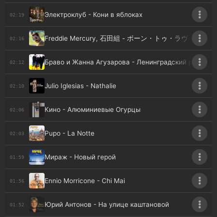
Электроклуб - Кони в яблоках
02:19
Freddie Mercury, 石田組 - ボーン・トゥ・ラヴ・ユー -
02:16
Браво и Жанна Агузарова - Ленинградский рок-н-р
02:12
Julio Iglesias - Nathalie
02:10
Кино - Алюминиевые Огурцы
02:06
Pupo - La Notte
02:03
Мираж - Новый герой
01:59
Ennio Morricone - Chi Mai
01:56
Юрий Антонов - На улице каштановой
01:52