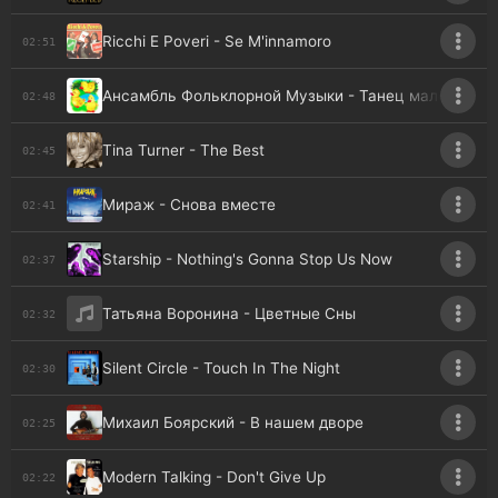
Ricchi E Poveri - Se M'innamoro
02:51
Ансамбль Фольклорной Музыки - Танец маленьких 
02:48
Tina Turner - The Best
02:45
Мираж - Снова вместе
02:41
Starship - Nothing's Gonna Stop Us Now
02:37
Татьяна Воронина - Цветные Сны
02:32
Silent Circle - Touch In The Night
02:30
Михаил Боярский - В нашем дворе
02:25
Modern Talking - Don't Give Up
02:22