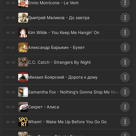
Ennio Morricone - Le Vent
04:33
Дмитрий Маликов - До завтра
04:29
Kim Wilde - You Keep Me Hangin' On
04:26
Александр Барыкин - Букет
04:22
C.C. Catch - Strangers By Night
04:18
Михаил Боярский - Дорога к дому
04:14
Samantha Fox - Nothing's Gonna Stop Me Now
04:10
Секрет - Алиса
04:07
Wham! - Wake Me Up Before You Go Go
04:04