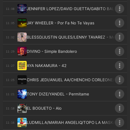
JENNIFER LOPEZ/DAVID GUETTA/GABITO BALLESTERO
11:38
JAY WHEELER - Por Fa No Te Vayas
11:35
BLESSD/JUSTIN QUILES/LENNY TAVAREZ - Medallo
11:32
DIVINO - Simple Bandolero
11:29
AYA NAKAMURA - 42
11:27
CHRIS JEDI/ANUEL AA/CHENCHO CORLEONE/NENGO FLO
11:25
TONY DIZE/YANDEL - Permitame
11:21
EL BOGUETO - Alo
11:18
LUDMILLA/MARIAH ANGELIQ/TOPO LA MASKARA/MR. 
11:16