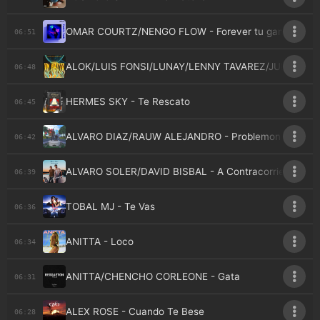
OMAR COURTZ/NENGO FLOW - Forever tu gantel
06:51
ALOK/LUIS FONSI/LUNAY/LENNY TAVAREZ/JULIETTE - 
06:48
HERMES SKY - Te Rescato
06:45
ALVARO DIAZ/RAUW ALEJANDRO - Problemon
06:42
ALVARO SOLER/DAVID BISBAL - A Contracorriente
06:39
TOBAL MJ - Te Vas
06:36
ANITTA - Loco
06:34
ANITTA/CHENCHO CORLEONE - Gata
06:31
ALEX ROSE - Cuando Te Bese
06:28