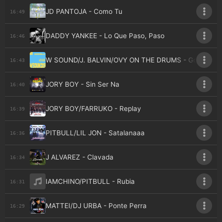
JD PANTOJA - Como Tu
16:49
DADDY YANKEE - Lo Que Paso, Paso
16:46
W SOUND/J. BALVIN/OVY ON THE DRUMS - Godzila
16:43
JORY BOY - Sin Ser Na
16:40
JORY BOY/FARRUKO - Replay
16:39
PITBULL/LIL JON - Satalanaaa
16:36
J ALVAREZ - Clavada
16:34
IAMCHINO/PITBULL - Rubia
16:31
MATTEI/DJ URBA - Ponte Perra
16:29