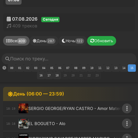
07.08.2026
Сегодня
409 треков
Все
День
Ночь
Обновить
409
287
122
00
01
02
03
04
05
06
07
08
09
10
11
12
13
14
15
16
17
18
19
20
21
22
23
День (06:00 — 23:59)
SERGIO GEORGE/RYAN CASTRO - Amor Material
18:19
EL BOGUETO - Alo
18:18