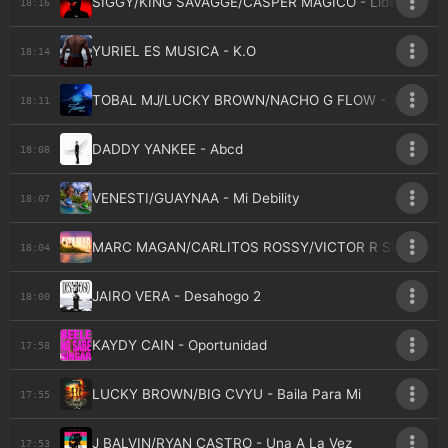
SIGGY/KING SAVAGGE/CASPER MAGICO - Lideres
18:16
YURIEL ES MUSICA - K.O
18:14
TOBAL MJ/LUCKY BROWN/NACHO G FLOW - Tiene
18:11
DADDY YANKEE - Abcd
18:08
VENESTI/GUAYNAA - Mi Debility
18:07
MARC MAGAN/CARLITOS ROSSY/VICTOR R SWAG - Alt
18:04
JAIRO VERA - Desahogo 2
18:00
KAYDY CAIN - Oportunidad
17:58
LUCKY BROWN/BIG CVYU - Baila Para Mi
17:55
J BALVIN/RYAN CASTRO - Una A La Vez
17:53