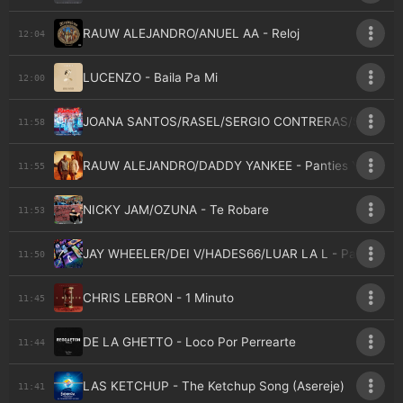
RAUW ALEJANDRO/ANUEL AA - Reloj
12:04
LUCENZO - Baila Pa Mi
12:00
JOANA SANTOS/RASEL/SERGIO CONTRERAS/SARA DE 
11:58
RAUW ALEJANDRO/DADDY YANKEE - Panties Y Brasie
11:55
NICKY JAM/OZUNA - Te Robare
11:53
JAY WHEELER/DEI V/HADES66/LUAR LA L - Pacto
11:50
CHRIS LEBRON - 1 Minuto
11:45
DE LA GHETTO - Loco Por Perrearte
11:44
LAS KETCHUP - The Ketchup Song (Asereje)
11:41