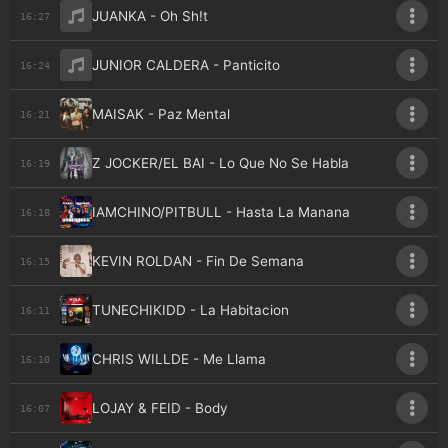
JUANKA - Oh Sh!t
16:27
JUNIOR CALDERA - Panticito
16:24
MAISAK - Paz Mental
16:21
Z JOCKER/EL BAI - Lo Que No Se Habla
16:19
IAMCHINO/PITBULL - Hasta La Manana
16:18
KEVIN ROLDAN - Fin De Semana
16:15
TUNECHIKIDD - La Habitacion
16:11
CHRIS WILLDE - Me Llama
16:10
LOJAY & FEID - Body
16:07