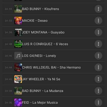
BAD BUNNY - Kloufrens
14:55
MACKIE - Deseo
14:52
JOEY MONTANA - Guayabo
14:50
LUIS R CONRIQUEZ - 6 Veces
14:48
LOS G4/NESI - Lonely
14:46
CHRIS WILLDE/EL BAI - Sha Hermano
14:44
JAY WHEELER - Ya Ni Se
14:41
BAD BUNNY - La Mudanza
14:39
FEID - La Mejor Musica
14:36