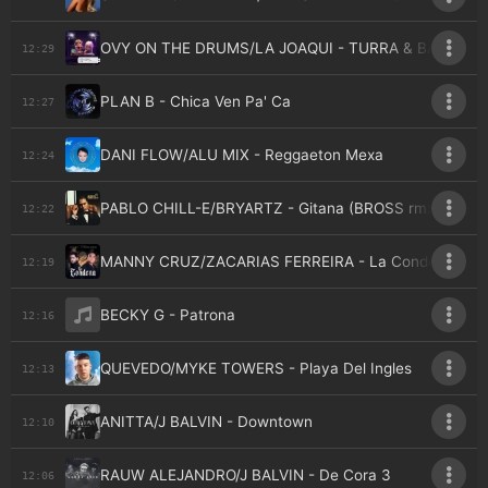
OVY ON THE DRUMS/LA JOAQUI - TURRA & BANDIDA
12:29
PLAN B - Chica Ven Pa' Ca
12:27
DANI FLOW/ALU MIX - Reggaeton Mexa
12:24
PABLO CHILL-E/BRYARTZ - Gitana (BROSS rmx)
12:22
MANNY CRUZ/ZACARIAS FERREIRA - La Condena
12:19
BECKY G - Patrona
12:16
QUEVEDO/MYKE TOWERS - Playa Del Ingles
12:13
ANITTA/J BALVIN - Downtown
12:10
RAUW ALEJANDRO/J BALVIN - De Cora 3
12:06