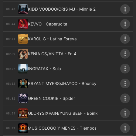
KIDD VOODOO/CRIS MJ - Minnie 2
08:48
KEVVO - Caperucita
08:44
KAROL G - Latina Foreva
08:41
KENIA OS/ANITTA - En 4
08:39
INGRATAX - Sola
08:37
BRYANT MYERS/JHAYCO - Bouncy
08:35
GREEN COOKIE - Spider
08:32
GLORYSIXVAIN/YUNG BEEF - Boink
08:29
MUSICOLOGO Y MENES - Tiempos
08:27