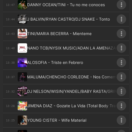
DANNY OCEAN/TINI - Tu no me conoces
13:47
J BALVIN/RYAN CASTRO/DJ SNAKE - Tonto
13:44
TINI/MARIA BECERRA - Mienteme
13:43
NANO TCB/NYSIX MUSIC/ADAN LA AMENAZA - Mal D
13:40
ALOSOFIA - Triste en Febrero
13:38
MALUMA/CHENCHO CORLEONE - Nos Comemos Vivo
13:37
DJ NELSON/WISIN/YANDEL/BABY RASTA/GRINGO/BRRAY
13:32
JIMENA DIAZ - Gozate La Vida (Total Body Training)
13:28
YOUNG CISTER - Wife Material
13:25