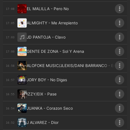
EL MALILLA - Pero No
17:08
ALMIGHTY - Me Arrepiento
17:05
JD PANTOJA - Clavo
17:03
GENTE DE ZONA - Sol Y Arena
17:00
ALOFOKE MUSIC/JLEXIS/DANI BARRANCO - Envueltos
16:58
JORY BOY - No Digas
16:57
IZZY/EIX - Pase
16:55
JUANKA - Corazon Seco
16:54
J ALVAREZ - Dior
16:52