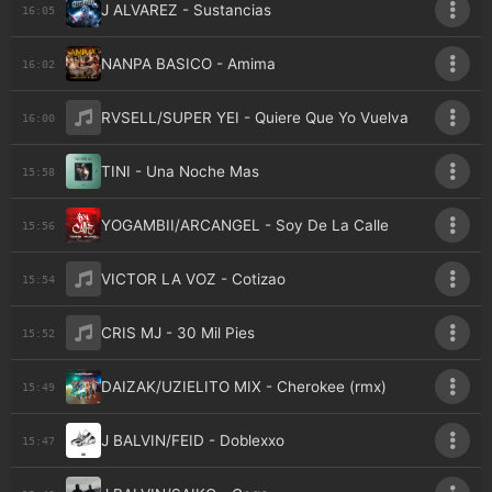
J ALVAREZ - Sustancias
16:05
NANPA BASICO - Amima
16:02
RVSELL/SUPER YEI - Quiere Que Yo Vuelva
16:00
TINI - Una Noche Mas
15:58
YOGAMBII/ARCANGEL - Soy De La Calle
15:56
VICTOR LA VOZ - Cotizao
15:54
CRIS MJ - 30 Mil Pies
15:52
DAIZAK/UZIELITO MIX - Cherokee (rmx)
15:49
J BALVIN/FEID - Doblexxo
15:47