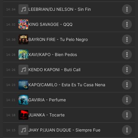
LEEBRIAN/DJ NELSON - Sin Fin
14:34
KING SAVAGGE - QQQ
14:32
BAYRON FIRE - Tu Pelo Negro
14:30
XAVI/KAPO - Bien Pedos
14:28
KENDO KAPONI - Buti Call
14:26
KAPO/CAMILO - Esta Es Tu Casa Nena
14:23
GAVIRIA - Perfume
14:21
JUANKA - Tocarte
14:18
JHAY P/JUAN DUQUE - Siempre Fue
14:15