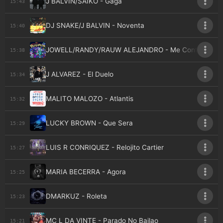
J BALVIN/SAIKO - Gaga
15:43
DJ SNAKE/J BALVIN - Noventa
15:40
JOWELL/RANDY/RAUW ALEJANDRO - Me Contaron
15:38
J ALVAREZ - El Duelo
15:34
MALITO MALOZO - Atlantis
15:32
LUCKY BROWN - Que Sera
15:29
LUIS R CONRIQUEZ - Relojito Cartier
15:27
MARIA BECERRA - Agora
15:25
DMARKUZ - Roleta
15:23
MC L DA VINTE - Parado No Bailao
15:21