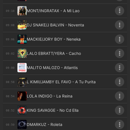
MONT/INGRATAX - A Mi Lao
09:10
DJ SNAKE/J BALVIN - Noventa
09:08
MACKIE/JORY BOY - Neneka
09:06
LALO EBRATT/YERA - Cacho
09:02
MALITO MALOZO - Atlantis
09:00
L KIMII/JAMBY EL FAVO - A Tu Purita
08:58
LOLA INDIGO - La Reina
08:54
KING SAVAGGE - No Cd Ella
08:52
DMARKUZ - Roleta
08:50