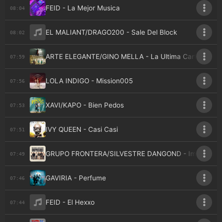
FEID - La Mejor Musica
08:04
EL MALIANT/DRAGO200 - Sale Del Block
08:02
ARTE ELEGANTE/GINO MELLA - La Ultima Carta
07:59
LOLA INDIGO - Mission005
07:56
XAVI/KAPO - Bien Pedos
07:53
IVY QUEEN - Casi Casi
07:51
GRUPO FRONTERA/SILVESTRE DANGOND - Imposible
07:49
GAVIRIA - Perfume
07:46
FEID - El Hexxo
07:44