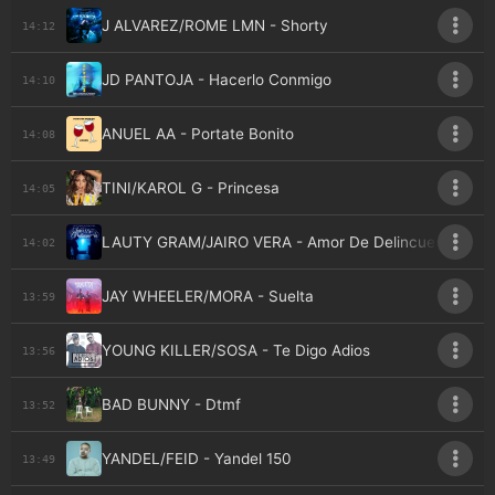
J ALVAREZ/ROME LMN - Shorty
14:12
JD PANTOJA - Hacerlo Conmigo
14:10
ANUEL AA - Portate Bonito
14:08
TINI/KAROL G - Princesa
14:05
LAUTY GRAM/JAIRO VERA - Amor De Delincuencia
14:02
JAY WHEELER/MORA - Suelta
13:59
YOUNG KILLER/SOSA - Te Digo Adios
13:56
BAD BUNNY - Dtmf
13:52
YANDEL/FEID - Yandel 150
13:49