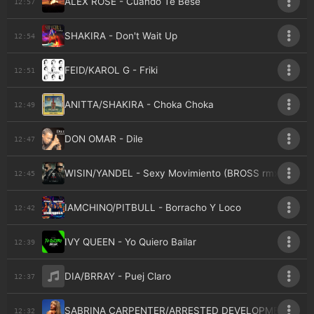
ALEX ROSE - Cuando Te Bese
12:57
SHAKIRA - Don't Wait Up
12:54
FEID/KAROL G - Friki
12:51
ANITTA/SHAKIRA - Choka Choka
12:49
DON OMAR - Dile
12:47
WISIN/YANDEL - Sexy Movimiento (BROSS rmx)
12:45
IAMCHINO/PITBULL - Borracho Y Loco
12:42
IVY QUEEN - Yo Quiero Bailar
12:39
DIA/BRRAY - Puej Claro
12:37
SABRINA CARPENTER/ARRESTED DEVELOPMENT - Espr
12:32