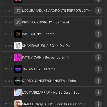
LOCURA MIX/KEVVO/PONTE PERRO/R JOTA - Tengo Al
17:50
KRIS FLOYD/SIGGY - Semanal
17:47
BAD BUNNY - Efecto
17:44
SHAKIRA/BURNA BOY - Dai Dai
17:42
KAYDY CAIN - Buceando En Ti
17:38
JAYSIN BBY - Mirame
17:36
DADDY YANKEE/SHENSEEA - Echo
17:34
LOUTA/BIZARRAP - No Se Quien Sos
17:32
MAR LUCAS/LASSO - Pastillas Pa Dormir
17:30