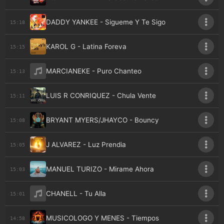
DADDY YANKEE - Sigueme Y Te Sigo
15:18
KAROL G - Latina Foreva
15:15
MARCIANEKE - Puro Chanteo
15:13
LUIS R CONRIQUEZ - Chula Vente
15:11
BRYANT MYERS/JHAYCO - Bouncy
15:08
J ALVAREZ - Luz Prendia
15:05
MANUEL TURIZO - Mirame Ahora
15:03
CHANELL - Tu Alla
15:01
MUSICOLOGO Y MENES - Tiempos
14:58