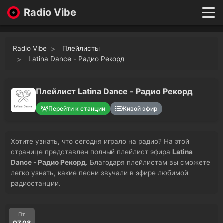
Radio Vibe
Live
New
Radio Vibe
Плейлисты
Genres
Latina Dance - Радио Рекорд
Likes
Top 100
Плейлист Latina Dance - Радио Рекорд
Favorites
Перейти к станции
Живой эфир
Войти
Хотите узнать, что сегодня играло на радио? На этой
странице представлен полный плейлист эфира
Latina
Dance - Радио Рекорд
. Благодаря плейлистам вы сможете
легко узнать, какие песни звучали в эфире любимой
радиостанции.
Пт
07.08