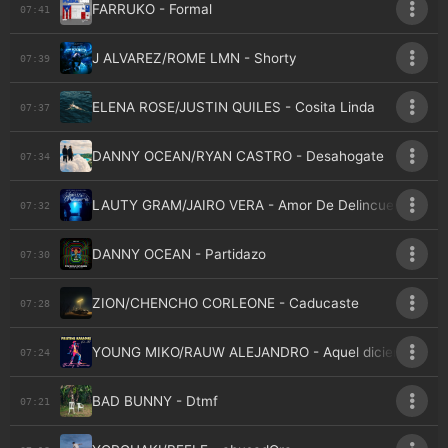
FARRUKO - Formal
07:41
J ALVAREZ/ROME LMN - Shorty
07:39
ELENA ROSE/JUSTIN QUILES - Cosita Linda
07:37
DANNY OCEAN/RYAN CASTRO - Desahogate
07:34
LAUTY GRAM/JAIRO VERA - Amor De Delincuencia
07:32
DANNY OCEAN - Partidazo
07:30
ZION/CHENCHO CORLEONE - Caducaste
07:28
YOUNG MIKO/RAUW ALEJANDRO - Aquel diciembre
07:24
BAD BUNNY - Dtmf
07:21