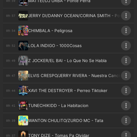
MATTEI/DJ URBA - Ponte Perra
09:59
JERRY DI/DANNY OCEAN/CORINA SMITH - Ponme En 
09:57
CHIMBALA - Peligrosa
09:54
LOLA INDIGO - 1000Cosas
09:52
Z JOCKER/EL BAI - Lo Que No Se Habla
09:49
ELVIS CRESPO/JERRY RIVERA - Nuestra Cancion
09:47
XAVI THE DESTROYER - Perreo Tiktoker
09:44
TUNECHIKIDD - La Habitacion
09:41
WANTON CHULITO/ZURDO MC - Tata
09:39
TONY DIZE - Tomas Pa Olvidar
09:37