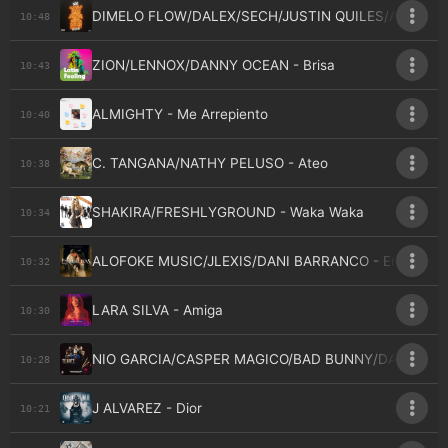
DIMELO FLOW/DALEX/SECH/JUSTIN QUILES/ARCANGEL
10:48
ZION/LENNOX/DANNY OCEAN - Brisa
10:43
ALMIGHTY - Me Arrepiento
10:40
C. TANGANA/NATHY PELUSO - Ateo
10:38
SHAKIRA/FRESHLYGROUND - Waka Waka
10:34
ALOFOKE MUSIC/JLEXIS/DANI BARRANCO - Envueltos
10:32
LARA SILVA - Amiga
10:30
NIO GARCIA/CASPER MAGICO/BAD BUNNY/DARELL/OZU
10:28
J ALVAREZ - Dior
10:21