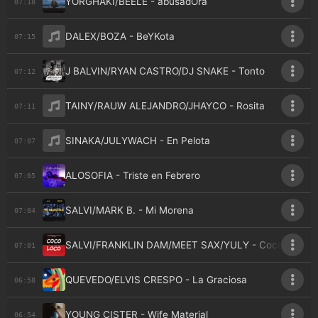
YORGHAKI/BEELE - abusadOra
07:18
DALEX/BOZA - BeYKota
07:15
J BALVIN/RYAN CASTRO/DJ SNAKE - Tonto
07:12
TAINY/RAUW ALEJANDRO/JHAYCO - Rosita
07:11
SINAKA/JULYWACH - En Pelota
07:07
ALOSOFIA - Triste en Febrero
07:05
SALVI/MARK B. - Mi Morena
07:04
SALVI/FRANKLIN DAM/MEET SAX/YULY - Coco Loco
07:01
QUEVEDO/ELVIS CRESPO - La Graciosa
06:58
YOUNG CISTER - Wife Material
06:54