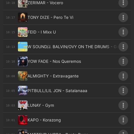
ZERIMAR - Vocero
10:18
TONY DIZE - Pero Te Vi
10:17
FEID - I Mixx U
10:15
W SOUND/J. BALVIN/OVY ON THE DRUMS - Godzila
10:13
YOW FADE - Nos Queremos
10:10
ALMIGHTY - Extravagante
10:08
PITBULL/LIL JON - Satalanaaa
10:05
LUNAY - Gym
10:03
KAPO - Korazong
10:01