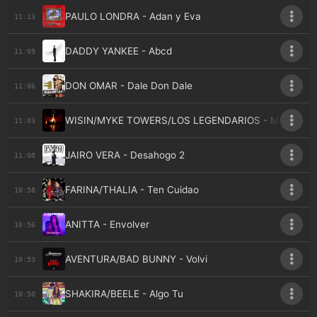
PAULO LONDRA - Adan y Eva
11:13
DADDY YANKEE - Abcd
11:09
DON OMAR - Dale Don Dale
11:06
WISIN/MYKE TOWERS/LOS LEGENDARIOS - Mi Niaa
11:03
JAIRO VERA - Desahogo 2
11:00
FARINA/THALIA - Ten Cuidao
10:58
ANITTA - Envolver
10:56
AVENTURA/BAD BUNNY - Volvi
10:53
SHAKIRA/BEELE - Algo Tu
10:50