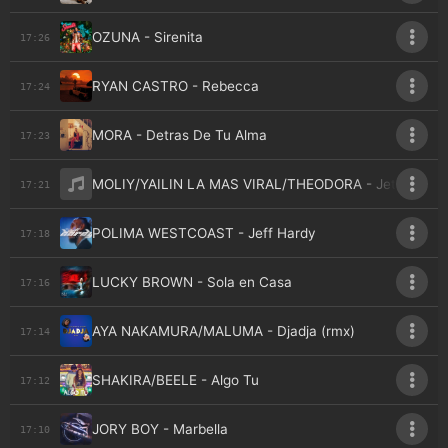
OZUNA - Sirenita
17:26
RYAN CASTRO - Rebecca
17:24
MORA - Detras De Tu Alma
17:23
MOLIY/YAILIN LA MAS VIRAL/THEODORA - Jetski
17:21
POLIMA WESTCOAST - Jeff Hardy
17:18
LUCKY BROWN - Sola en Casa
17:16
AYA NAKAMURA/MALUMA - Djadja (rmx)
17:14
SHAKIRA/BEELE - Algo Tu
17:12
JORY BOY - Marbella
17:10