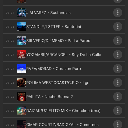
J ALVAREZ - Sustancias
09:34
STANDLY/L3TTER - Santorini
09:31
SIILVERIO/DJ MEMO - Pa La Pared
09:29
YOGAMBII/ARCANGEL - Soy De La Calle
09:27
RVFV/MORAD - Corazon Puro
09:24
POLIMA WESTCOAST/C.R.O - Lgn
09:21
PAILITA - Noche Buena 2
09:18
DAIZAK/UZIELITO MIX - Cherokee (rmx)
09:16
OMAR COURTZ/BAD GYAL - Comernos
09:13