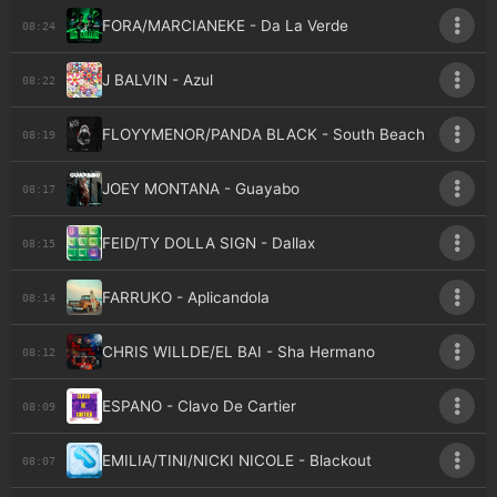
FORA/MARCIANEKE - Da La Verde
08:24
J BALVIN - Azul
08:22
FLOYYMENOR/PANDA BLACK - South Beach
08:19
JOEY MONTANA - Guayabo
08:17
FEID/TY DOLLA SIGN - Dallax
08:15
FARRUKO - Aplicandola
08:14
CHRIS WILLDE/EL BAI - Sha Hermano
08:12
ESPANO - Clavo De Cartier
08:09
EMILIA/TINI/NICKI NICOLE - Blackout
08:07