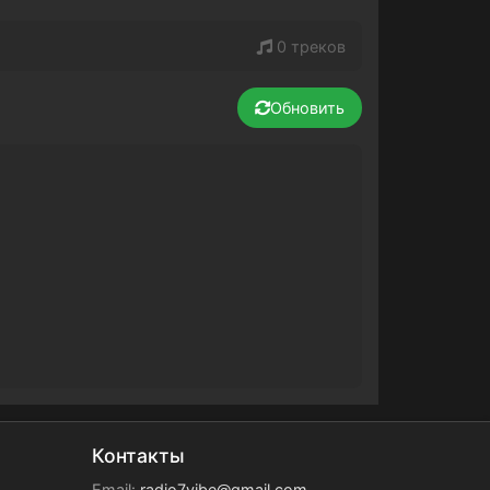
0 треков
Обновить
Контакты
Email:
radio7vibe@gmail.com