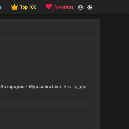
s
Top 100
Favorites
а
Авторадио - Мурзилки Live
. Благодаря