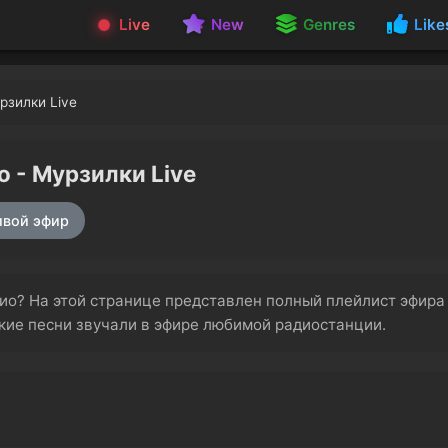
Live
New
Genres
Like
рзилки Live
 - Мурзилки Live
вой эфир
адио? На этой странице представлен полный плейлист эфир
акие песни звучали в эфире любимой радиостанции.