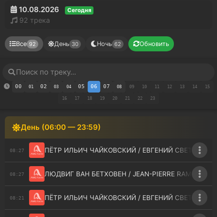
10.08.2026
Сегодня
92 трека
Все
День
Ночь
Обновить
92
30
62
00
02
05
06
07
01
03
04
08
09
10
11
12
13
14
15
16
17
18
19
20
21
22
23
День (06:00 — 23:59)
ПЁТР ИЛЬИЧ ЧАЙКОВСКИЙ / ЕВГЕНИЙ СВЕТЛАНОВ 
08:27
ЛЮДВИГ ВАН БЕТХОВЕН / JEAN-PIERRE RAMPAL - S
08:27
ПЁТР ИЛЬИЧ ЧАЙКОВСКИЙ / ЕВГЕНИЙ СВЕТЛАНОВ /
08:21