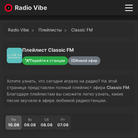
Radio Vibe
Live
New
Radio Vibe
Плейлисты
Classic FM
Genres
Likes
Top 100
Плейлист Classic FM
Favorites
Перейти к станции
Живой эфир
Войти
Хотите узнать, что сегодня играло на радио? На этой
странице представлен полный плейлист эфира
Classic FM
.
Благодаря плейлистам вы сможете легко узнать, какие
песни звучали в эфире любимой радиостанции.
Пн
Вс
Сб
Пт
10.08
09.08
08.08
07.08