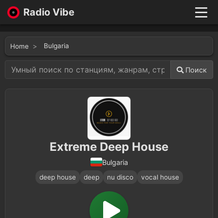
Radio Vibe
Live
New
Bulgaria
Home
Genres
Likes
Поиск
Top 100
Favorites
Войти
Extreme Deep House
Bulgaria
deep house
deep
nu disco
vocal house