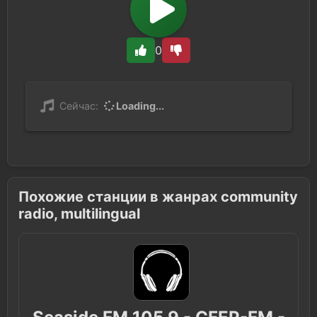
0
Сейчас:
Loading...
Похожие станции в жанрах community
radio, multilingual