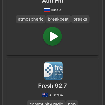
Atm.Fm
Russia
atmospheric
breakbeat
breaks
Fresh 92.7
Australia
community radio
pop