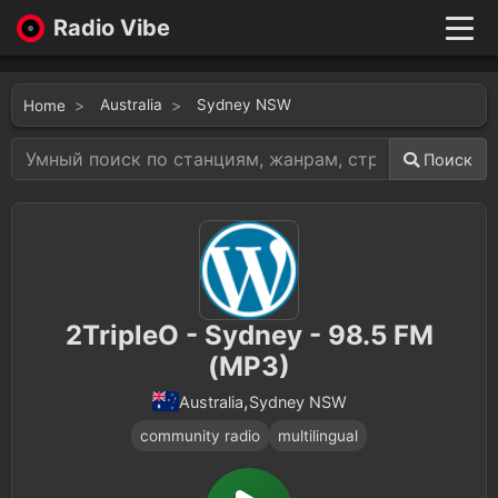
Radio Vibe
Live
New
Australia
Sydney NSW
Home
Genres
Likes
Поиск
Top 100
Favorites
Войти
2TripleO - Sydney - 98.5 FM
(MP3)
,
Sydney NSW
Australia
community radio
multilingual