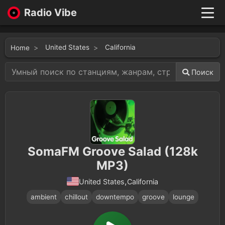
Radio Vibe
Live
New
United States
California
Home
Genres
Likes
Поиск
Top 100
Favorites
Войти
SomaFM Groove Salad (128k
MP3)
,
California
United States
ambient
chillout
downtempo
groove
lounge