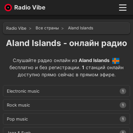
Radio Vibe
Live
New
Все страны
Aland Islands
Radio Vibe
Genres
Likes
Aland Islands - онлайн радио
Top 100
Favorites
Слушайте радио онлайн из
Aland Islands
Войти
бесплатно и без регистрации.
1
станций онлайн
доступно прямо сейчас в прямом эфире.
Electronic music
1
Rock music
1
Pop music
1
Jazz & Funk
1