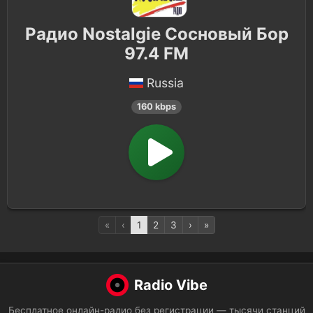
Радио Nostalgie Сосновый Бор
97.4 FM
Russia
160 kbps
«
‹
1
2
3
›
»
Radio Vibe
Бесплатное онлайн-радио без регистрации — тысячи станций