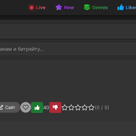
Live
New
Genres
Like
40
(0 / 5)
Сайт