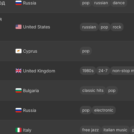
рд
Russia
pop
russian
dance
я
United States
russian
pop
rock
Cyprus
pop
United Kingdom
1980s
24-7
non-stop m
Bulgaria
classic hits
pop
Russia
pop
electronic
Italy
free jazz
italian music