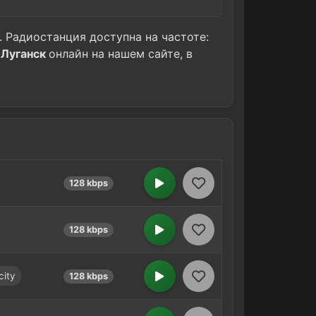
. Радиостанция доступна на частоте:
 Луганск
онлайн на нашем сайте, в
128 kbps
128 kbps
city
128 kbps