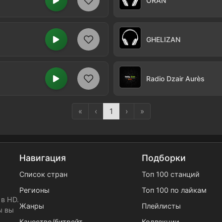
ORAN
GHELIZAN
Radio Dzair Aurès
«
‹
1
›
»
Навигация
Подборки
Список стран
Топ 100 станций
Регионы
Топ 100 по лайкам
в HD.
Жанры
Плейлисты
ы вы
Качество/битрейт
Коллекции