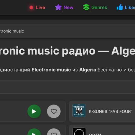
Live
New
Genres
Like
ctronic music
ronic music радио — Alg
адиостанций
Electronic music
из
Algeria
бесплатно и бе
ge
1
K-SUN66 "FAB FOUR"