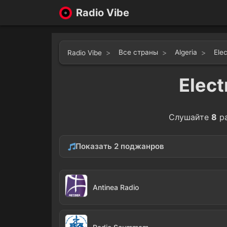
Radio Vibe
Все страны
Algeria
Ele
Radio Vibe
Elect
Слушайте
8
р
Показать 2 поджанров
Hip-Hop
Gara
6
Antinea Radio