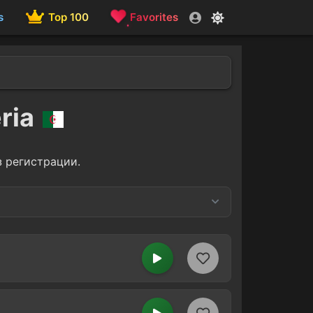
s
Top 100
Favorites
eria
з регистрации.