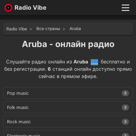
Radio Vibe
Live
New
Все страны
Aruba
Radio Vibe
Genres
Likes
Aruba - онлайн радио
Top 100
Favorites
Слушайте радио онлайн из
Aruba
бесплатно и
Войти
без регистрации.
6
станций онлайн доступно прямо
сейчас в прямом эфире.
Pop music
5
Folk music
3
Rock music
3
Electronic music
3