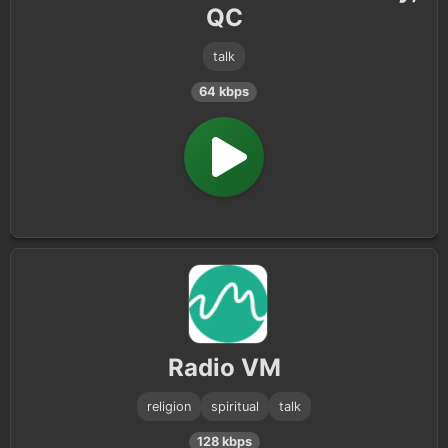
QC
talk
64 kbps
Radio VM
religion
spiritual
talk
128 kbps