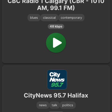
CBC Radio 1 Calgary (CBR - 1010
AM, 99.1 FM)
blues
classical
contemporary
48 kbps
CityNews 95.7 Halifax
news
talk
politics