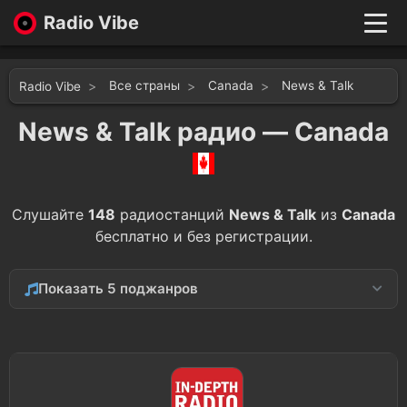
Radio Vibe
Live
New
Все страны
Canada
News & Talk
Radio Vibe
Genres
Likes
News & Talk радио — Canada
Top 100
Favorites
Войти
Слушайте
148
радиостанций
News & Talk
из
Canada
бесплатно и без регистрации.
Показать 5 поджанров
Sports
12
Education
6