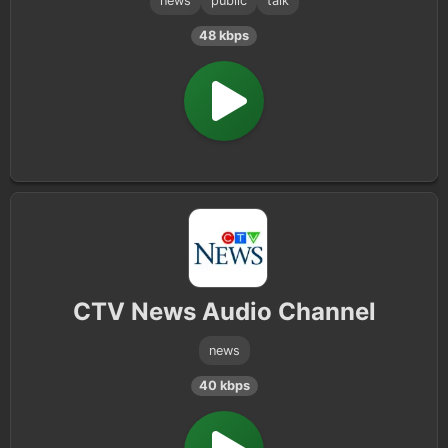
news
public
talk
48 kbps
CTV News Audio Channel
news
40 kbps