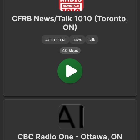
Politics
4
CFRB News/Talk 1010 (Toronto,
Culture
4
ON)
Weather
1
commercial
news
talk
40 kbps
CBC Radio One - Ottawa, ON