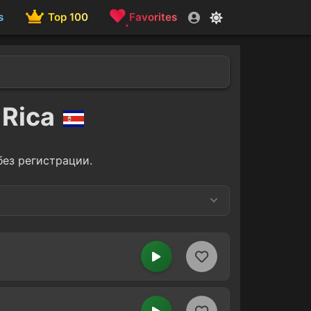
s
Top 100
Favorites
 Rica
без регистрации.
House
1
1