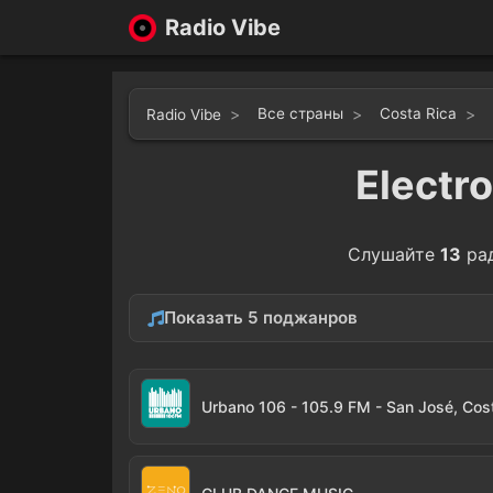
Radio Vibe
Все страны
Costa Rica
Radio Vibe
Electr
Слушайте
13
ра
Показать 5 поджанров
Hip-Hop
Danc
10
Urbano 106 - 105.9 FM - San José, Cos
Trance
1