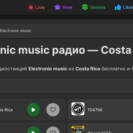
Live
New
Genres
Like
Electronic music
onic music радио — Costa
диостанций
Electronic music
из
Costa Rica
бесплатно и 
e
Reggaeton
3
ta Rica
1047hit