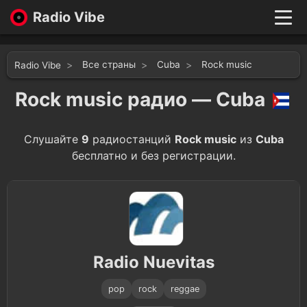
Radio Vibe
Live
New
Все страны
Cuba
Rock music
Radio Vibe
Genres
Likes
Rock music радио — Cuba
Top 100
Favorites
Слушайте
9
радиостанций
Rock music
из
Cuba
Войти
бесплатно и без регистрации.
Radio Nuevitas
pop
rock
reggae