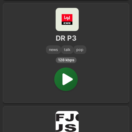
DR P3
news
talk
pop
128 kbps