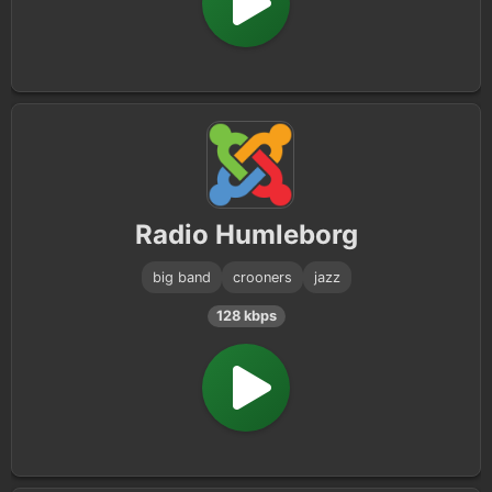
Radio Humleborg
big band
crooners
jazz
128 kbps