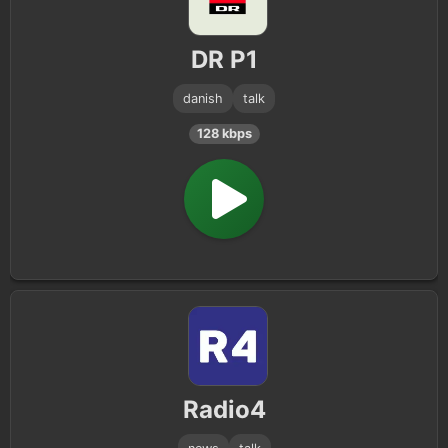
Politics
1
DR P1
danish
talk
128 kbps
Radio4