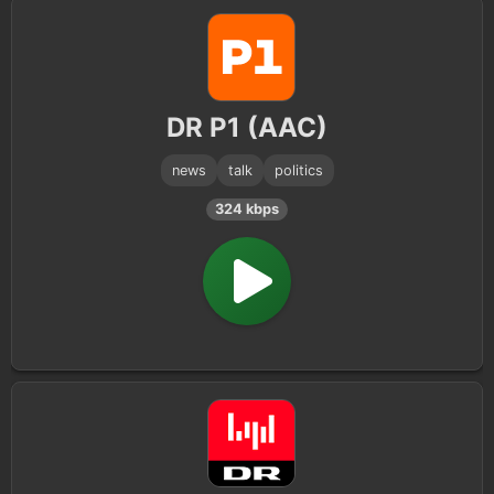
DR P1 (AAC)
news
talk
politics
324 kbps