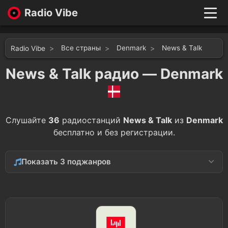
Radio Vibe
Live
New
Все страны
Denmark
News & Talk
Radio Vibe
Genres
Likes
News & Talk радио — Denmark
Top 100
Favorites
Войти
Слушайте
36
радиостанций
News & Talk
из
Denmark
бесплатно и без регистрации.
Показать 3 поджанров
Culture
4
Education
1