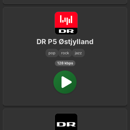
DR P5 Østjylland
pop
rock
jazz
128 kbps