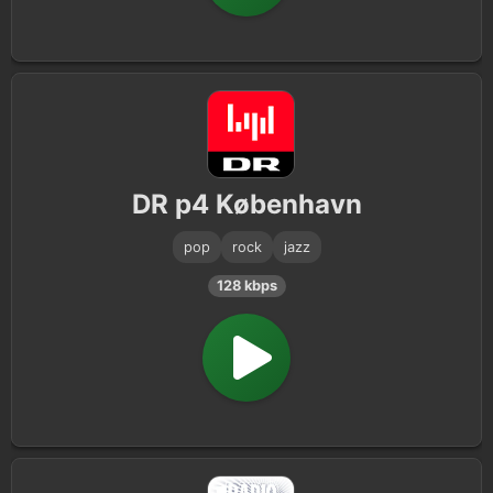
DR p4 København
pop
rock
jazz
128 kbps