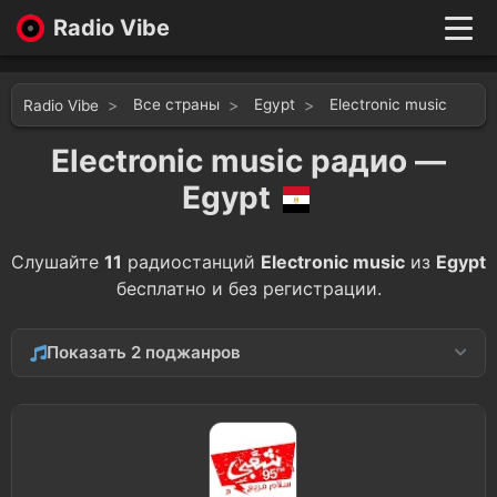
Radio Vibe
Live
New
Все страны
Egypt
Electronic music
Radio Vibe
Genres
Likes
Electronic music радио —
Top 100
Egypt
Favorites
Войти
Слушайте
11
радиостанций
Electronic music
из
Egypt
бесплатно и без регистрации.
Показать 2 поджанров
Hip-Hop
9
Rap
1