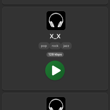
X_X
pop
rock
jazz
128 kbps