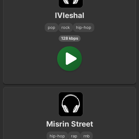
IVIeshal
pop
rock
hip-hop
128 kbps
Misrin Street
hip-hop
rap
rnb