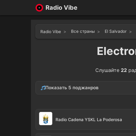
Radio Vibe
Все страны
El Salvador
Radio Vibe
Electr
Слушайте
22
ра
Показать 5 поджанров
Hip-Hop
Regg
13
Techno
1
Radio Cadena YSKL La Poderosa