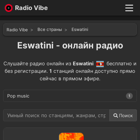
Radio Vibe
Live
New
Все страны
Eswatini
Radio Vibe
Genres
Likes
Eswatini - онлайн радио
Top 100
Favorites
Слушайте радио онлайн из
Eswatini
бесплатно и
Войти
без регистрации.
1
станций онлайн доступно прямо
сейчас в прямом эфире.
Pop music
1
Поиск