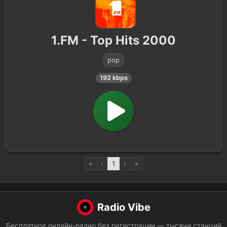
1.FM - Top Hits 2000
pop
192 kbps
«
‹
1
›
»
Radio Vibe
Бесплатное онлайн-радио без регистрации — тысячи станций