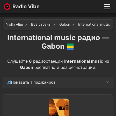
Radio Vibe
Live
New
Все страны
Gabon
International music
Radio Vibe
Genres
Likes
International music радио —
Top 100
Gabon
Favorites
Войти
Слушайте
8
радиостанций
International music
из
Gabon
бесплатно и без регистрации.
Показать 1 поджанров
African
8