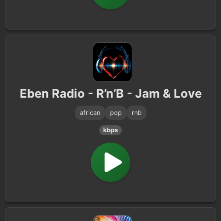
Eben Radio - R’n’B - Jam & Love
african
pop
rnb
kbps