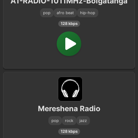
A1-RADIO-1011MHz-Bolgatanga
pop
afro beat
hip-hop
128 kbps
Mereshena Radio
pop
rock
jazz
128 kbps