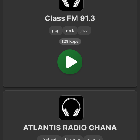
Class FM 91.3
pop
rock
jazz
128 kbps
ATLANTIS RADIO GHANA
afrobeats
hip-hop
reggae