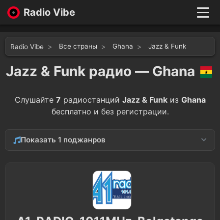
Radio Vibe
Live
New
Все страны
Ghana
Jazz & Funk
Radio Vibe
Genres
Likes
Jazz & Funk радио — Ghana
Top 100
Favorites
Слушайте
7
радиостанций
Jazz & Funk
из
Ghana
Войти
бесплатно и без регистрации.
Показать 1 поджанров
Soul
2