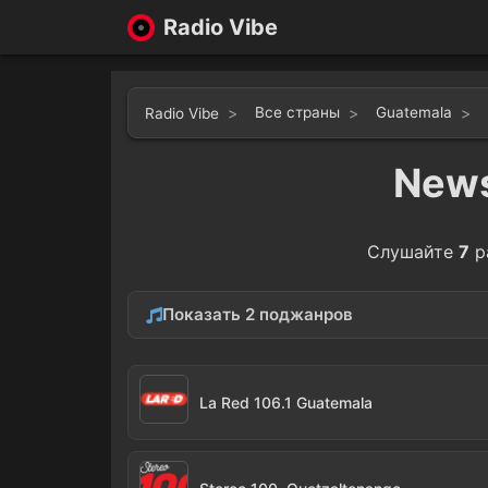
Radio Vibe
Все страны
Guatemala
Radio Vibe
News
Слушайте
7
р
Показать 2 поджанров
Sports
Educa
1
La Red 106.1 Guatemala