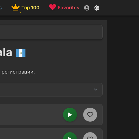
s
Top 100
Favorites
ala
 регистрации.