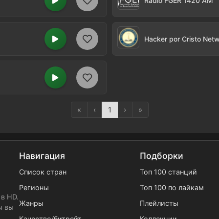
Radio FGER 1420 AM
Hacker por Cristo Net
«
‹
1
›
»
Навигация
Подборки
Список стран
Топ 100 станций
Регионы
Топ 100 по лайкам
в HD.
Жанры
Плейлисты
ы вы
Качество/битрейт
Коллекции