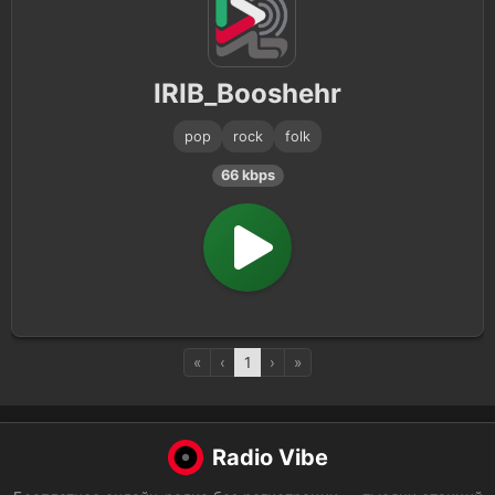
IRIB_Booshehr
pop
rock
folk
66 kbps
«
‹
1
›
»
Radio Vibe