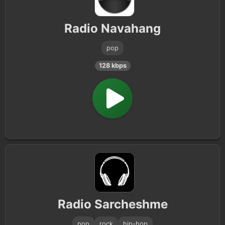
Radio Navahang
pop
128 kbps
Radio Sarcheshme
pop
rock
hip-hop