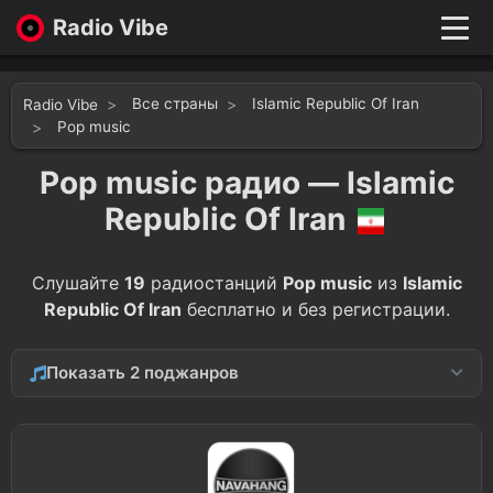
Radio Vibe
Live
New
Все страны
Islamic Republic Of Iran
Radio Vibe
Genres
Pop music
Likes
Pop music радио — Islamic
Top 100
Favorites
Republic Of Iran
Войти
Слушайте
19
радиостанций
Pop music
из
Islamic
Republic Of Iran
бесплатно и без регистрации.
Показать 2 поджанров
Adult Contemporary
2
Top 40
1