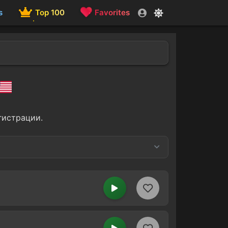
s
Top 100
Favorites
гистрации.