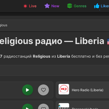
Live
New
Genres
Like
gious
eligious радио — Liberia
7
радиостанций
Religious
из
Liberia
бесплатно и без ре
tian
3
Hero Radio (Liberia)