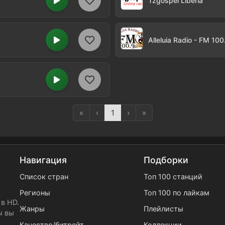
Tzgospel Liberia
Alleluia Radio - FM 100
«
‹
1
›
»
Навигация
Подборки
Список стран
Топ 100 станций
Регионы
Топ 100 по лайкам
в HD.
Жанры
Плейлисты
ы вы
Качество/битрейт
Коллекции