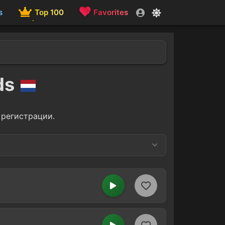
s
Top 100
Favorites
ds
 регистрации.
1