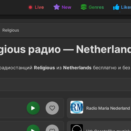
Live
New
Genres
Like
Religious
igious радио — Netherlan
радиостанций
Religious
из
Netherlands
бесплатно и без
el
Spiritual
3
Radio Maria Nederland