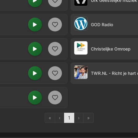
Urk Geestelijke muziek
GOD Radio
Christelijke Omroep
TWR.NL - Richt je hart
«
‹
1
›
»