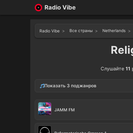
Radio Vibe
Все страны
Netherlands
Radio Vibe
Rel
Слушайте
11
Показать 3 поджанров
Christian
Gosp
9
JAMM FM