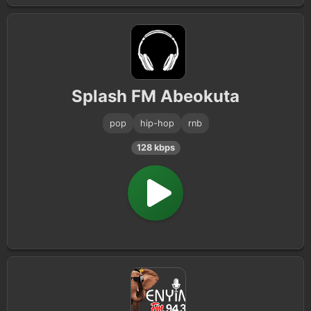
Splash FM Abeokuta
pop
hip-hop
rnb
128 kbps