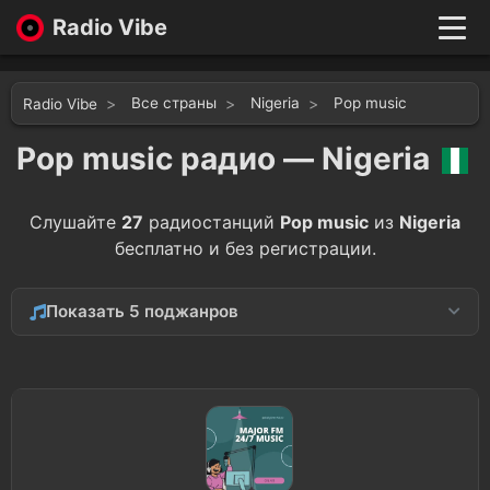
Radio Vibe
Live
New
Все страны
Nigeria
Pop music
Radio Vibe
Genres
Likes
Pop music радио — Nigeria
Top 100
Favorites
Слушайте
27
радиостанций
Pop music
из
Nigeria
Войти
бесплатно и без регистрации.
Показать 5 поджанров
rnb
11
Top 40
1
Hits
1