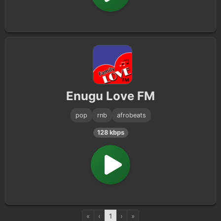
Enugu Love FM
pop
rnb
afrobeats
128 kbps
«
‹
1
›
»