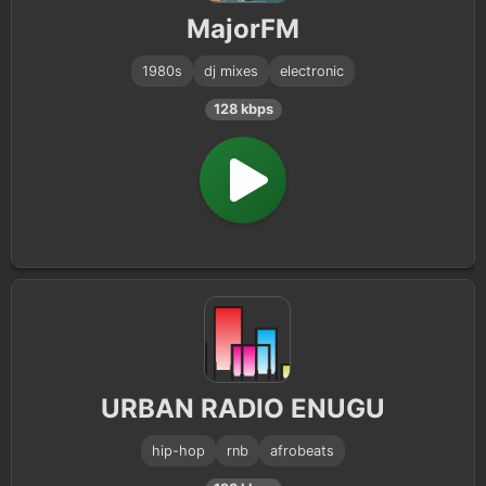
MajorFM
Dancehall
1
1980s
dj mixes
electronic
1980s
1
128 kbps
URBAN RADIO ENUGU
hip-hop
rnb
afrobeats